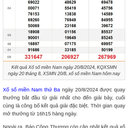
Kết quả Xổ số miền Nam ngày 20/8/2024, KQXSMN
ngày 20 tháng 8, XSMN 20/8, xổ số miền Nam hôm nay
Xổ số miền Nam thứ Ba
ngày 20/8/2024 được quay
thưởng bắt đầu từ giải nhất cho đến giải bảy, cuối
cùng là công bố kết quả giải đặc biệt. Thời gian quay
mở thưởng từ 16h15 hàng ngày.
Ngoài ra, Báo Công Thương còn cập nhật kết quả xổ