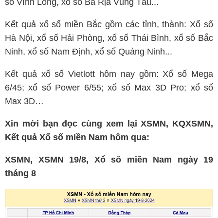
số Vĩnh Long, xổ số Bà Rịa Vũng Tàu...
Kết quả xổ số miền Bắc gồm các tỉnh, thành: Xổ số
Hà Nội, xổ số Hải Phòng, xổ số Thái Bình, xổ số Bắc
Ninh, xổ số Nam Định, xổ số Quảng Ninh...
Kết quả xổ số Vietlott hôm nay gồm: Xổ số Mega
6/45; xổ số Power 6/55; xổ số Max 3D Pro; xổ số
Max 3D…
Xin mời bạn đọc cùng xem lại XSMN, KQXSMN,
Kết quả Xổ số miền Nam hôm qua:
XSMN, XSMN 19/8
, Xổ số miền Nam ngày 19
tháng 8