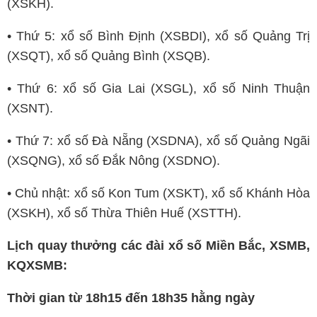
(XSKH).
• Thứ 5: xổ số Bình Định (XSBDI), xổ số Quảng Trị
(XSQT), xổ số Quảng Bình (XSQB).
• Thứ 6: xổ số Gia Lai (XSGL), xổ số Ninh Thuận
(XSNT).
• Thứ 7: xổ số Đà Nẵng (XSDNA), xổ số Quảng Ngãi
(XSQNG), xổ số Đắk Nông (XSDNO).
• Chủ nhật: xổ số Kon Tum (XSKT), xổ số Khánh Hòa
(XSKH), xổ số Thừa Thiên Huế (XSTTH).
Lịch quay thưởng các đài xổ số Miền Bắc, XSMB,
KQXSMB:
Thời gian từ 18h15 đến 18h35 hằng ngày