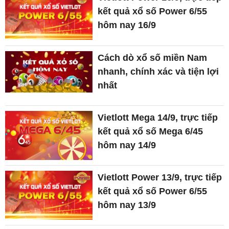
kết quả xổ số Power 6/55
hôm nay 16/9
Cách dò xổ số miền Nam
nhanh, chính xác và tiện lợi
nhất
Vietlott Mega 14/9, trực tiếp
kết quả xổ số Mega 6/45
hôm nay 14/9
Vietlott Power 13/9, trực tiếp
kết quả xổ số Power 6/55
hôm nay 13/9