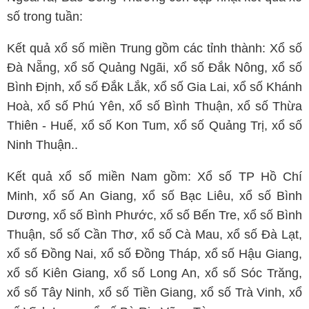
số trong tuần:
Kết quả xổ số miền Trung gồm các tỉnh thành: Xổ số
Đà Nẵng, xổ số Quảng Ngãi, xổ số Đắk Nông, xổ số
Bình Định, xổ số Đắk Lắk, xổ số Gia Lai, xổ số Khánh
Hoà, xổ số Phú Yên, xổ số Bình Thuận, xổ số Thừa
Thiên - Huế, xổ số Kon Tum, xổ số Quảng Trị, xổ số
Ninh Thuận..
Kết quả xổ số miền Nam gồm: Xổ số TP Hồ Chí
Minh, xổ số An Giang, xổ số Bạc Liêu, xổ số Bình
Dương, xổ số Bình Phước, xổ số Bến Tre, xổ số Bình
Thuận, sổ số Cần Thơ, xổ số Cà Mau, xổ số Đà Lạt,
xổ số Đồng Nai, xổ số Đồng Tháp, xổ số Hậu Giang,
xổ số Kiên Giang, xổ số Long An, xổ số Sóc Trăng,
xổ số Tây Ninh, xổ số Tiền Giang, xổ số Trà Vinh, xổ