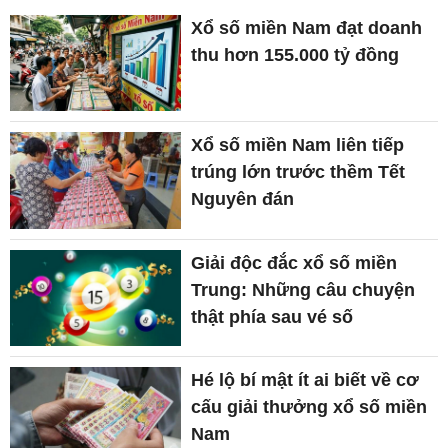
Xổ số miền Nam đạt doanh
thu hơn 155.000 tỷ đồng
Xổ số miền Nam liên tiếp
trúng lớn trước thềm Tết
Nguyên đán
Giải độc đắc xổ số miền
Trung: Những câu chuyện
thật phía sau vé số
Hé lộ bí mật ít ai biết về cơ
cấu giải thưởng xổ số miền
Nam