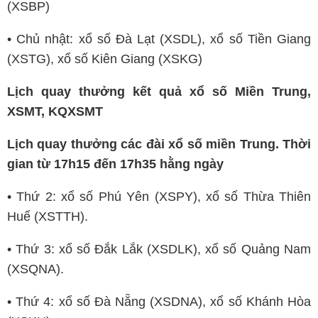
(XSBP)
• Chủ nhật: xổ số Đà Lạt (XSDL), xổ số Tiền Giang
(XSTG), xổ số Kiên Giang (XSKG)
Lịch quay thưởng kết quả xổ số Miền Trung,
XSMT, KQXSMT
Lịch quay thưởng các đài xổ số miền Trung. Thời
gian từ 17h15 đến 17h35 hằng ngày
• Thứ 2: xổ số Phú Yên (XSPY), xổ số Thừa Thiên
Huế (XSTTH).
• Thứ 3: xổ số Đắk Lắk (XSDLK), xổ số Quảng Nam
(XSQNA).
• Thứ 4: xổ số Đà Nẵng (XSDNA), xổ số Khánh Hòa