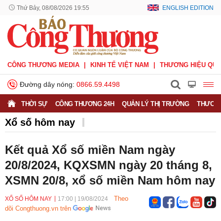
Thứ Bảy, 08/08/2026 19:55
ENGLISH EDITION
CÔNG THƯƠNG MEDIA
KINH TẾ VIỆT NAM
THƯƠNG HIỆU QUỐ
Đường dây nóng:
0866.59.4498
THỜI SỰ
CÔNG THƯƠNG 24H
QUẢN LÝ THỊ TRƯỜNG
THƯƠNG
Xổ số hôm nay
Kết quả Xổ số miền Nam ngày
20/8/2024, KQXSMN ngày 20 tháng 8,
XSMN 20/8, xổ số miền Nam hôm nay
Theo
XỔ SỐ HÔM NAY
17:00
|
19/08/2024
dõi Congthuong.vn trên