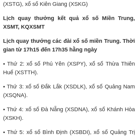
(XSTG), xổ số Kiên Giang (XSKG)
Lịch quay thưởng kết quả xổ số Miền Trung,
XSMT, KQXSMT
Lịch quay thưởng các đài xổ số miền Trung. Thời
gian từ 17h15 đến 17h35 hằng ngày
• Thứ 2: xổ số Phú Yên (XSPY), xổ số Thừa Thiên
Huế (XSTTH).
• Thứ 3: xổ số Đắk Lắk (XSDLK), xổ số Quảng Nam
(XSQNA).
• Thứ 4: xổ số Đà Nẵng (XSDNA), xổ số Khánh Hòa
(XSKH).
• Thứ 5: xổ số Bình Định (XSBDI), xổ số Quảng Trị