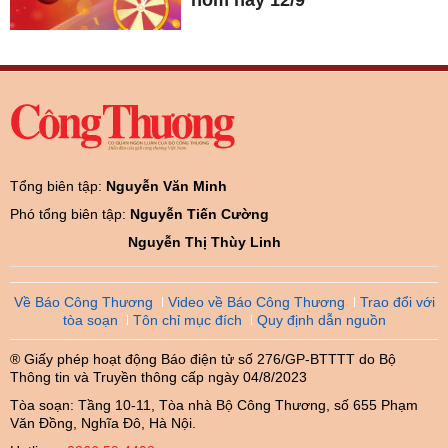
hôm nay 12/9
Tổng biên tập:
Nguyễn Văn Minh
Phó tổng biên tập:
Nguyễn Tiến Cường
Nguyễn Thị Thùy Linh
Về Báo Công Thương
Video về Báo Công Thương
Trao đổi với
tòa soạn
Tôn chỉ mục đích
Quy định dẫn nguồn
® Giấy phép hoạt động Báo điện tử số 276/GP-BTTTT do Bộ
Thông tin và Truyền thông cấp ngày 04/8/2023
Tòa soạn: Tầng 10-11, Tòa nhà Bộ Công Thương, số 655 Phạm
Văn Đồng, Nghĩa Đô, Hà Nội.