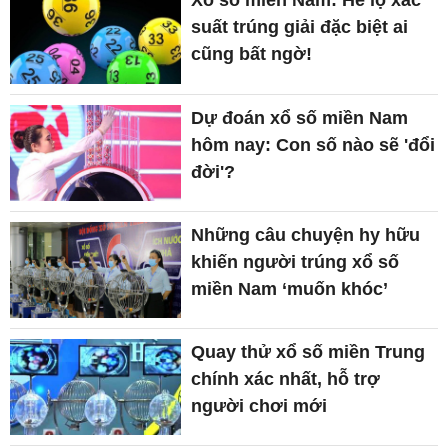
Xổ số miền Nam: Hé lộ xác
suất trúng giải đặc biệt ai
cũng bất ngờ!
Dự đoán xổ số miền Nam
hôm nay: Con số nào sẽ 'đổi
đời'?
Những câu chuyện hy hữu
khiến người trúng xổ số
miền Nam ‘muốn khóc’
Quay thử xổ số miền Trung
chính xác nhất, hỗ trợ
người chơi mới