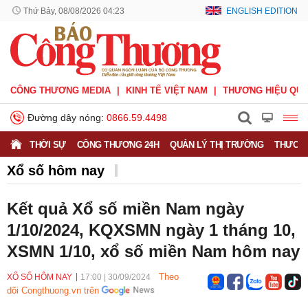
Thứ Bảy, 08/08/2026 04:23
ENGLISH EDITION
CÔNG THƯƠNG MEDIA
KINH TẾ VIỆT NAM
THƯƠNG HIỆU QUỐ
Đường dây nóng:
0866.59.4498
THỜI SỰ
CÔNG THƯƠNG 24H
QUẢN LÝ THỊ TRƯỜNG
THƯƠNG
Xổ số hôm nay
Kết quả Xổ số miền Nam ngày
1/10/2024, KQXSMN ngày 1 tháng 10,
XSMN 1/10, xổ số miền Nam hôm nay
Theo
XỔ SỐ HÔM NAY
17:00
|
30/09/2024
dõi Congthuong.vn trên