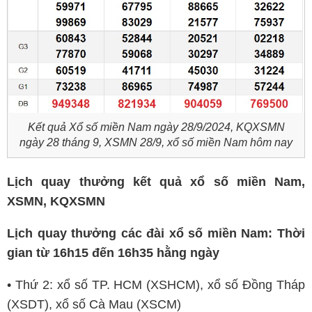
Kết quả Xổ số miền Nam ngày 28/9/2024, KQXSMN
ngày 28 tháng 9, XSMN 28/9, xổ số miền Nam hôm nay
Lịch quay thưởng kết quả xổ số miền Nam,
XSMN, KQXSMN
Lịch quay thưởng các đài xổ số miền Nam: Thời
gian từ 16h15 đến 16h35 hằng ngày
• Thứ 2: xổ số TP. HCM (XSHCM), xổ số Đồng Tháp
(XSDT), xổ số Cà Mau (XSCM)