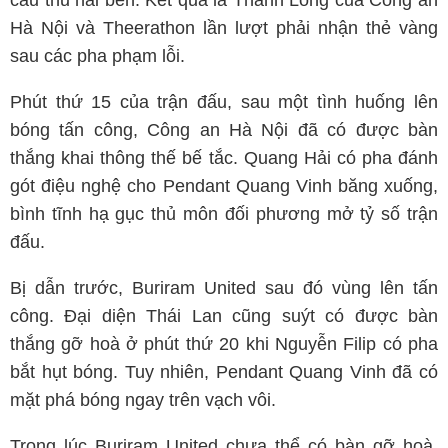
cầu thủ hai bên. Kết quả là Thành Long của Công an
Hà Nội và Theerathon lần lượt phải nhận thẻ vàng
sau các pha phạm lỗi.
Phút thứ 15 của trận đấu, sau một tình huống lên
bóng tấn công, Công an Hà Nội đã có được bàn
thắng khai thông thế bế tắc. Quang Hải có pha đánh
gót điệu nghệ cho Pendant Quang Vinh băng xuống,
bình tĩnh hạ gục thủ môn đối phương mở tỷ số trận
đấu.
Bị dẫn trước, Buriram United sau đó vùng lên tấn
công. Đại diện Thái Lan cũng suýt có được bàn
thắng gỡ hoà ở phút thứ 20 khi Nguyễn Filip có pha
bắt hụt bóng. Tuy nhiên, Pendant Quang Vinh đã có
mặt phá bóng ngay trên vạch vôi.
Trong lúc Buriram United chưa thể có bàn gỡ hoà,