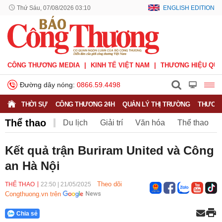
Thứ Sáu, 07/08/2026 03:10
ENGLISH EDITION
CÔNG THƯƠNG MEDIA
KINH TẾ VIỆT NAM
THƯƠNG HIỆU QUỐ
Đường dây nóng:
0866.59.4498
THỜI SỰ
CÔNG THƯƠNG 24H
QUẢN LÝ THỊ TRƯỜNG
THƯƠNG
Thể thao
Du lịch
Giải trí
Văn hóa
Thể thao
V.League
Sáng tác
Văn nghệ
Kết quả trận Buriram United và Công
an Hà Nội
Theo dõi
THỂ THAO
22:50
|
21/05/2025
Congthuong.vn trên
Chia sẻ