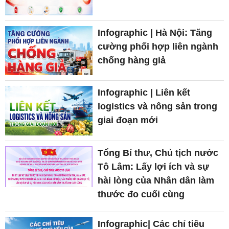
Infographic | Hà Nội: Tăng
cường phối hợp liên ngành
chống hàng giả
Infographic | Liên kết
logistics và nông sản trong
giai đoạn mới
Tổng Bí thư, Chủ tịch nước
Tô Lâm: Lấy lợi ích và sự
hài lòng của Nhân dân làm
thước đo cuối cùng
Infographic| Các chỉ tiêu