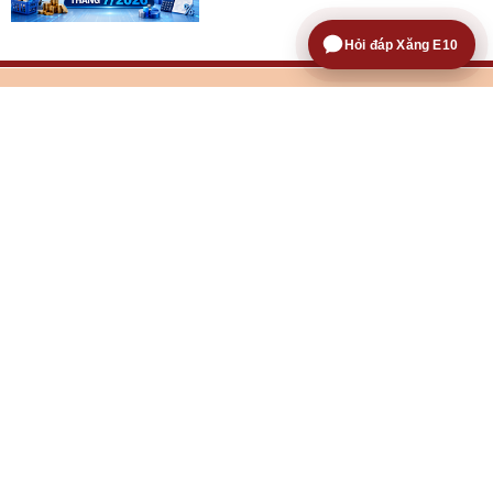
Hỏi đáp Xăng E10
Tổng biên tập:
Nguyễn Văn Minh
Phó tổng biên tập:
Nguyễn Tiến Cường
Nguyễn Thị Thùy Linh
Về Báo Công Thương
Video về Báo Công Thương
Trao đổi với
tòa soạn
Tôn chỉ mục đích
Quy định dẫn nguồn
® Giấy phép hoạt động Báo điện tử số 276/GP-BTTTT do Bộ
Thông tin và Truyền thông cấp ngày 04/8/2023
Tòa soạn: Tầng 10-11, Tòa nhà Bộ Công Thương, số 655 Phạm
Văn Đồng, Nghĩa Đô, Hà Nội.
Hotline:
0866.59.4498