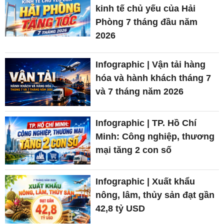
kinh tế chủ yếu của Hải
Phòng 7 tháng đầu năm
2026
Infographic | Vận tải hàng
hóa và hành khách tháng 7
và 7 tháng năm 2026
Infographic | TP. Hồ Chí
Minh: Công nghiệp, thương
mại tăng 2 con số
Infographic | Xuất khẩu
nông, lâm, thủy sản đạt gần
42,8 tỷ USD