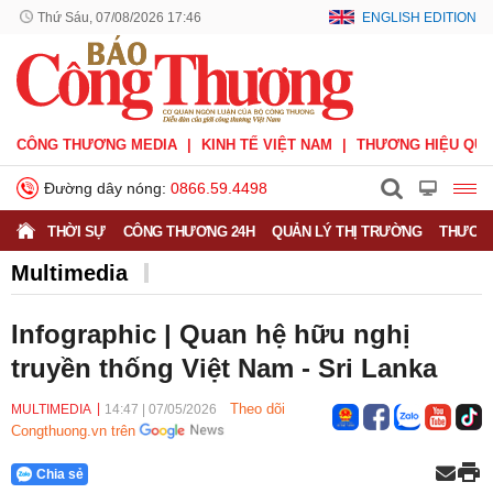
Thứ Sáu, 07/08/2026 17:46
ENGLISH EDITION
CÔNG THƯƠNG MEDIA
KINH TẾ VIỆT NAM
THƯƠNG HIỆU QUỐ
Đường dây nóng:
0866.59.4498
THỜI SỰ
CÔNG THƯƠNG 24H
QUẢN LÝ THỊ TRƯỜNG
THƯƠNG
Multimedia
Infographic | Quan hệ hữu nghị
truyền thống Việt Nam - Sri Lanka
Theo dõi
MULTIMEDIA
14:47
|
07/05/2026
Congthuong.vn trên
Chia sẻ