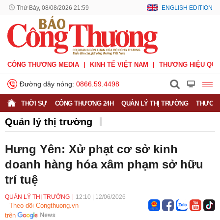
Thứ Bảy, 08/08/2026 21:59
ENGLISH EDITION
CÔNG THƯƠNG MEDIA
KINH TẾ VIỆT NAM
THƯƠNG HIỆU QUỐ
Đường dây nóng:
0866.59.4498
THỜI SỰ
CÔNG THƯƠNG 24H
QUẢN LÝ THỊ TRƯỜNG
THƯƠNG
Quản lý thị trường
Hưng Yên: Xử phạt cơ sở kinh
doanh hàng hóa xâm phạm sở hữu
trí tuệ
QUẢN LÝ THỊ TRƯỜNG
12:10
|
12/06/2026
Theo dõi Congthuong.vn
trên