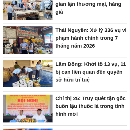
gian lận thương mại, hàng
giả
Thái Nguyên: Xử lý 336 vụ vi
phạm hành chính trong 7
tháng năm 2026
Lâm Đồng: Khởi tố 13 vụ, 11
bị can liên quan đến quyền
sở hữu trí tuệ
Chỉ thị 25: Truy quét tận gốc
buôn lậu thuốc lá trong tình
hình mới