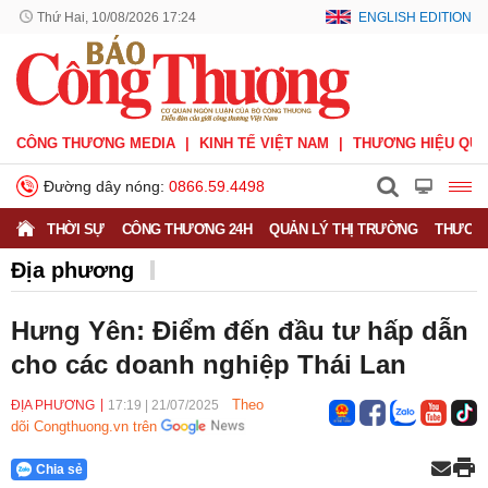
Thứ Hai, 10/08/2026 17:24
ENGLISH EDITION
CÔNG THƯƠNG MEDIA
KINH TẾ VIỆT NAM
THƯƠNG HIỆU QUỐ
Đường dây nóng:
0866.59.4498
THỜI SỰ
CÔNG THƯƠNG 24H
QUẢN LÝ THỊ TRƯỜNG
THƯƠNG
Địa phương
Hưng Yên: Điểm đến đầu tư hấp dẫn
cho các doanh nghiệp Thái Lan
Theo
ĐỊA PHƯƠNG
17:19
|
21/07/2025
dõi Congthuong.vn trên
Chia sẻ