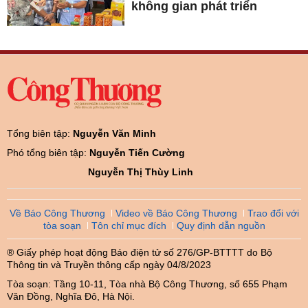
Tổng biên tập:
Nguyễn Văn Minh
Phó tổng biên tập:
Nguyễn Tiến Cường
Nguyễn Thị Thùy Linh
Về Báo Công Thương
Video về Báo Công Thương
Trao đổi với
tòa soạn
Tôn chỉ mục đích
Quy định dẫn nguồn
® Giấy phép hoạt động Báo điện tử số 276/GP-BTTTT do Bộ
Thông tin và Truyền thông cấp ngày 04/8/2023
Tòa soạn: Tầng 10-11, Tòa nhà Bộ Công Thương, số 655 Phạm
Văn Đồng, Nghĩa Đô, Hà Nội.
Hotline:
0866.59.4498
Tel:
0243.936.6400
- Fax:
0243.936.6402
Email:
baodientubct@gmail.com
Bản quyền thuộc về Báo Công Thương. Cấm sao chép dưới mọi