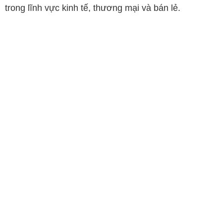
trong lĩnh vực kinh tế, thương mại và bán lẻ.
Đại sứ Thái Lan tại Việt Nam Urawadee Sriphiromya
cùng lãnh đạo tỉnh Hưng Yên đã dự Lễ khai trương siêu
thị GO! Hưng Yên. Ảnh: Thùy Dương