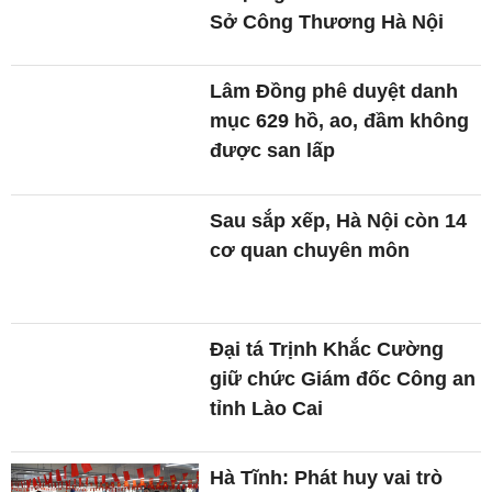
mục 629 hồ, ao, đầm không
được san lấp
Sau sắp xếp, Hà Nội còn 14
cơ quan chuyên môn
Đại tá Trịnh Khắc Cường
giữ chức Giám đốc Công an
tỉnh Lào Cai
Hà Tĩnh: Phát huy vai trò
của tổ chức Đoàn trong
doanh nghiệp
Quảng Ngãi: Gấp rút hoàn