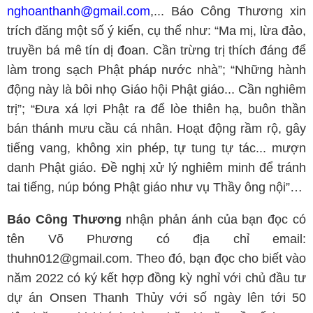
nghoanthanh@gmail.com
,... Báo Công Thương xin
trích đăng một số ý kiến, cụ thể như: “Ma mị, lừa đảo,
truyền bá mê tín dị đoan. Cần trừng trị thích đáng để
làm trong sạch Phật pháp nước nhà”; “Những hành
động này là bôi nhọ Giáo hội Phật giáo... Cần nghiêm
trị”; “Đưa xá lợi Phật ra để lòe thiên hạ, buôn thần
bán thánh mưu cầu cá nhân. Hoạt động rầm rộ, gây
tiếng vang, không xin phép, tự tung tự tác... mượn
danh Phật giáo. Đề nghị xử lý nghiêm minh để tránh
tai tiếng, núp bóng Phật giáo như vụ Thầy ông nội”…
Báo Công Thương
nhận phản ánh của bạn đọc có
tên Võ Phương có địa chỉ email:
thuhn012@gmail.com. Theo đó, bạn đọc cho biết vào
năm 2022 có ký kết hợp đồng kỳ nghỉ với chủ đầu tư
dự án Onsen Thanh Thủy với số ngày lên tới 50