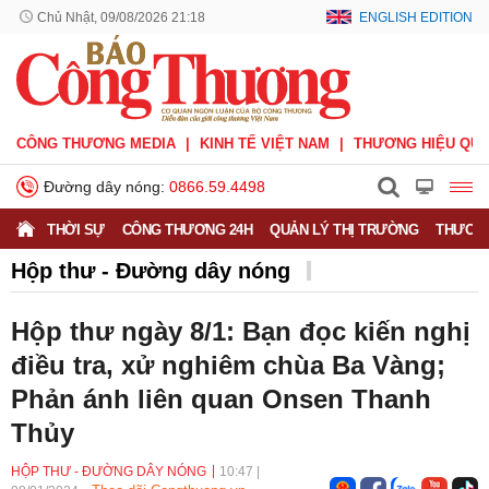
Chủ Nhật, 09/08/2026 21:18
ENGLISH EDITION
CÔNG THƯƠNG MEDIA
KINH TẾ VIỆT NAM
THƯƠNG HIỆU QUỐ
Đường dây nóng:
0866.59.4498
THỜI SỰ
CÔNG THƯƠNG 24H
QUẢN LÝ THỊ TRƯỜNG
THƯƠNG
Hộp thư - Đường dây nóng
Hộp thư - Đường dây nóng
Nhắn tin - Hồi âm
Hộp thư ngày 8/1: Bạn đọc kiến nghị
Ý kiến bạn đọc
điều tra, xử nghiêm chùa Ba Vàng;
Phản ánh liên quan Onsen Thanh
Thủy
HỘP THƯ - ĐƯỜNG DÂY NÓNG
10:47
|