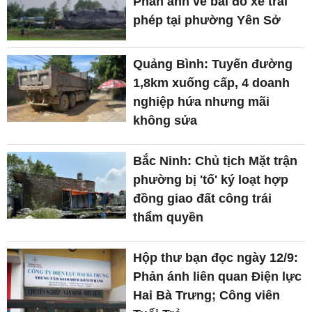
Phản ánh về bãi đỗ xe trái
phép tại phường Yên Sở
Quảng Bình: Tuyến đường
1,8km xuống cấp, 4 doanh
nghiệp hứa nhưng mãi
không sửa
Bắc Ninh: Chủ tịch Mặt trận
phường bị 'tố' ký loạt hợp
đồng giao đất công trái
thẩm quyền
Hộp thư bạn đọc ngày 12/9:
Phản ánh liên quan Điện lực
Hai Bà Trưng; Công viên