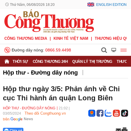
Thứ Năm, 06/08/2026 18:20
ENGLISH EDITION
CÔNG THƯƠNG MEDIA
KINH TẾ VIỆT NAM
THƯƠNG HIỆU QUỐ
Đường dây nóng:
0866.59.4498
THỜI SỰ
CÔNG THƯƠNG 24H
QUẢN LÝ THỊ TRƯỜNG
THƯƠNG
Hộp thư - Đường dây nóng
Hộp thư - Đường dây nóng
Nhắn tin - Hồi âm
Hộp thư ngày 3/5: Phản ánh về Chi
Ý kiến bạn đọc
cục Thi hành án quận Long Biên
HỘP THƯ - ĐƯỜNG DÂY NÓNG
21:02
|
Theo dõi Congthuong.vn
03/05/2024
trên
Chia sẻ