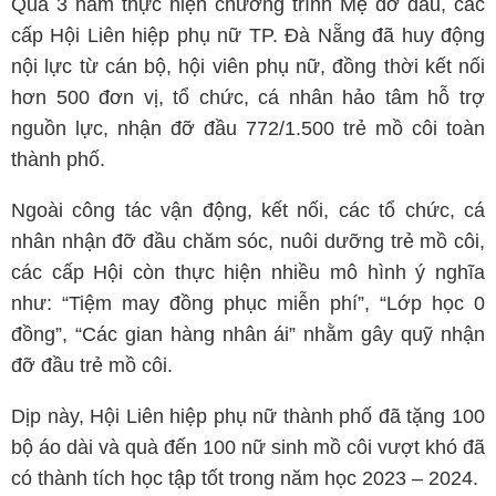
Qua 3 năm thực hiện chương trình Mẹ đỡ đầu, các
cấp Hội Liên hiệp phụ nữ TP. Đà Nẵng đã huy động
nội lực từ cán bộ, hội viên phụ nữ, đồng thời kết nối
hơn 500 đơn vị, tổ chức, cá nhân hảo tâm hỗ trợ
nguồn lực, nhận đỡ đầu 772/1.500 trẻ mồ côi toàn
thành phố.
Ngoài công tác vận động, kết nối, các tổ chức, cá
nhân nhận đỡ đầu chăm sóc, nuôi dưỡng trẻ mồ côi,
các cấp Hội còn thực hiện nhiều mô hình ý nghĩa
như: “Tiệm may đồng phục miễn phí”, “Lớp học 0
đồng”, “Các gian hàng nhân ái” nhằm gây quỹ nhận
đỡ đầu trẻ mồ côi.
Dịp này, Hội Liên hiệp phụ nữ thành phố đã tặng 100
bộ áo dài và quà đến 100 nữ sinh mồ côi vượt khó đã
có thành tích học tập tốt trong năm học 2023 – 2024.