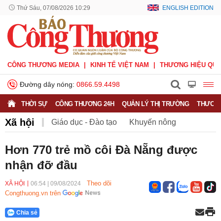
Thứ Sáu, 07/08/2026 10:29
ENGLISH EDITION
CÔNG THƯƠNG MEDIA
KINH TẾ VIỆT NAM
THƯƠNG HIỆU QUỐ
Đường dây nóng:
0866.59.4498
THỜI SỰ
CÔNG THƯƠNG 24H
QUẢN LÝ THỊ TRƯỜNG
THƯƠNG
Xã hội
Giáo dục - Đào tạo
Khuyến nông
Môi trường
Nông nghiệp - nông thôn
Hơn 770 trẻ mồ côi Đà Nẵng được
nhận đỡ đầu
Phát triển bền vững
Sức khỏe
Việc làm
Theo dõi
XÃ HỘI
06:54
|
09/08/2024
Congthuong.vn trên
Chia sẻ