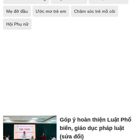
Mẹ đỡ đầu
Ước mơ trẻ em
Chăm sóc trẻ mồ côi
Hội Phụ nữ
Góp ý hoàn thiện Luật Phổ
biến, giáo dục pháp luật
(sửa đổi)