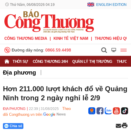
Thứ Năm, 06/08/2026 04:19
ENGLISH EDITION
CÔNG THƯƠNG MEDIA
KINH TẾ VIỆT NAM
THƯƠNG HIỆU QUỐ
Đường dây nóng:
0866.59.4498
THỜI SỰ
CÔNG THƯƠNG 24H
QUẢN LÝ THỊ TRƯỜNG
THƯƠNG
Địa phương
Hơn 211.000 lượt khách đổ về Quảng
Ninh trong 2 ngày nghỉ lễ 2/9
Theo
ĐỊA PHƯƠNG
22:39
|
31/08/2025
dõi Congthuong.vn trên
Chia sẻ