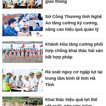
giao thông
Sở Công Thương tỉnh Nghệ
An tăng cường kỷ cương,
nâng cao hiệu quả quản lý
Khánh Hòa tăng cường phối
hợp chống khai thác hải sản
bất hợp pháp
Rà soát nguy cơ ngập lụt tại
trung tâm kinh tế tỉnh Hà
Tĩnh
Khai thác hiệu quả lợi thế