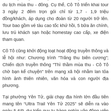
du lịch mùa thu - đông. Cụ thể, Cô Tô triển khai tour
3 ngày 2 đêm trọn gói chỉ từ 1,7 - 1,9 triệu
đồng/khách, áp dụng cho đoàn từ 20 người trở lên.
Tour bao gồm vé tàu cao tốc khứ hồi, 5 bữa ăn chính,
lưu trú khách sạn hoặc homestay cao cấp, xe điện
tham quan.
Cô Tô cũng khởi động loạt hoạt động truyền thông và
lễ hội như: Chương trình "Trăng thu biên cương";
Chiến dịch truyền thông "Thì thầm mùa thu - Cô Tô
chờ bạn kể chuyện" trên mạng xã hội nhằm lan tỏa
hình ảnh thiên nhiên, văn hóa và con người địa
phương.
Tại phường Yên Tử, giải chạy địa hình lớn đầu tiên
mang tên “Ultra Trail Yên Tử 2025” sẽ diễn ra vào
ngày 5-6/9, dự kiến quy tụ hàng nghìn vận động viên