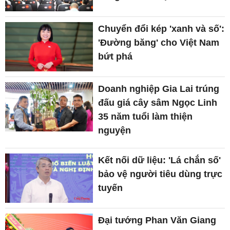
Chuyển đổi kép 'xanh và số':
'Đường băng' cho Việt Nam
bứt phá
Doanh nghiệp Gia Lai trúng
đấu giá cây sâm Ngọc Linh
35 năm tuổi làm thiện
nguyện
Kết nối dữ liệu: 'Lá chắn số'
bảo vệ người tiêu dùng trực
tuyến
Đại tướng Phan Văn Giang