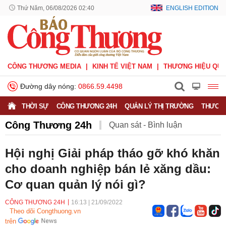
Thứ Năm, 06/08/2026 02:40
ENGLISH EDITION
CÔNG THƯƠNG MEDIA
KINH TẾ VIỆT NAM
THƯƠNG HIỆU QUỐ
Đường dây nóng:
0866.59.4498
THỜI SỰ
CÔNG THƯƠNG 24H
QUẢN LÝ THỊ TRƯỜNG
THƯƠNG
Công Thương 24h
Quan sát - Bình luận
Công Thương và công luận
Ý kiến
Hội nghị Giải pháp tháo gỡ khó khăn
cho doanh nghiệp bán lẻ xăng dầu:
Người tốt - Việc tốt
Phỏng vấn - Đối thoại
Cơ quan quản lý nói gì?
CÔNG THƯƠNG 24H
16:13
|
21/09/2022
Theo dõi Congthuong.vn
trên