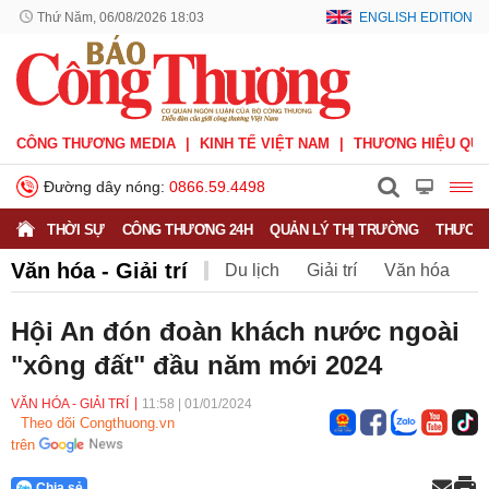
Thứ Năm, 06/08/2026 18:03
ENGLISH EDITION
CÔNG THƯƠNG MEDIA
KINH TẾ VIỆT NAM
THƯƠNG HIỆU QUỐ
Đường dây nóng:
0866.59.4498
THỜI SỰ
CÔNG THƯƠNG 24H
QUẢN LÝ THỊ TRƯỜNG
THƯƠNG
Văn hóa - Giải trí
Du lịch
Giải trí
Văn hóa
Thể thao
V.League
Sáng tác
Văn nghệ
Hội An đón đoàn khách nước ngoài
"xông đất" đầu năm mới 2024
VĂN HÓA - GIẢI TRÍ
11:58
|
01/01/2024
Theo dõi Congthuong.vn
trên
Chia sẻ