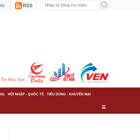
ON
RSS
Tin Khu Vực
NG
HỘI NHẬP - QUỐC TẾ
TIÊU DÙNG - KHUYẾN MẠI