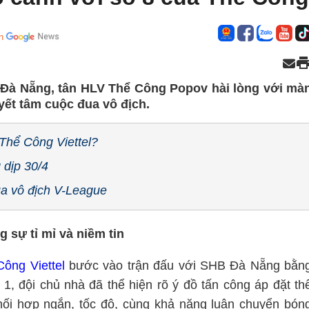
n
 Đà Nẵng, tân HLV Thể Công Popov hài lòng với mà
uyết tâm cuộc đua vô địch.
 Thể Công Viettel?
 dịp 30/4
ua vô địch V-League
g sự tỉ mỉ và niềm tin
ông Viettel
bước vào trận đấu với SHB Đà Nẵng bằn
 1, đội chủ nhà đã thể hiện rõ ý đồ tấn công áp đặt th
hối hợp ngắn, tốc độ, cùng khả năng luân chuyển bón