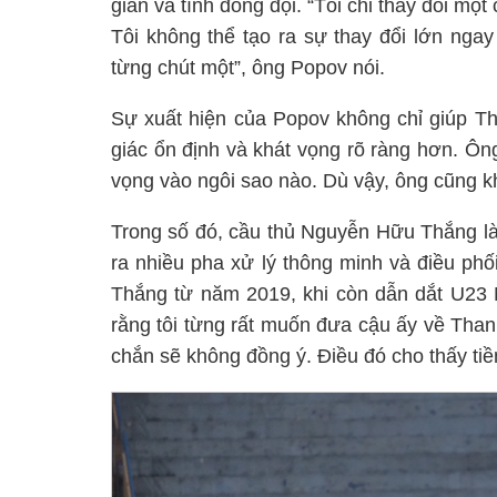
gian và tính đồng đội. “Tôi chỉ thay đổi một 
Tôi không thể tạo ra sự thay đổi lớn ngay
từng chút một”, ông Popov nói.
Sự xuất hiện của Popov không chỉ giúp T
giác ổn định và khát vọng rõ ràng hơn. Ôn
vọng vào ngôi sao nào. Dù vậy, ông cũng k
Trong số đó, cầu thủ Nguyễn Hữu Thắng là
ra nhiều pha xử lý thông minh và điều phối
Thắng từ năm 2019, khi còn dẫn dắt U23
rằng tôi từng rất muốn đưa cậu ấy về Than
chắn sẽ không đồng ý. Điều đó cho thấy ti