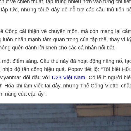
chút về chiến thuật, tập trung nhiều hơn vào từng chi tiết
 lập tức, nhưng tôi ở đây để hỗ trợ các cầu thủ tiến b
hể Công cải thiện về chuyên môn, mà còn mang lại cả
g luôn nhấn mạnh tầm quan trọng của tập thể, thay vì k
hông quên dành lời khen cho các cá nhân nổi bật.
 một điểm sáng. Cầu thủ này đã hoạt động năng nổ, tạ
 nhịp độ tấn công hiệu quả. Popov tiết lộ: "Tôi biết Hữ
 Myanmar đối đầu với
U23 Việt Nam
. Có lẽ ít người biế
h Hóa khi làm việc tại đây, nhưng Thể Công Viettel chắ
ềm năng của cậu ấy".