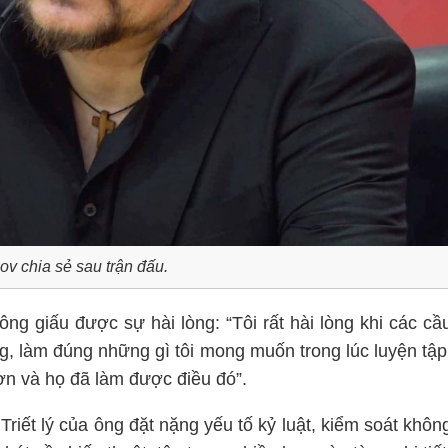
v chia sẻ sau trận đấu.
ng giấu được sự hài lòng: “Tôi rất hài lòng khi các cầ
ng, làm đúng những gì tôi mong muốn trong lúc luyện tập
ơn và họ đã làm được điều đó”.
ết lý của ông đặt nặng yếu tố kỷ luật, kiểm soát khôn