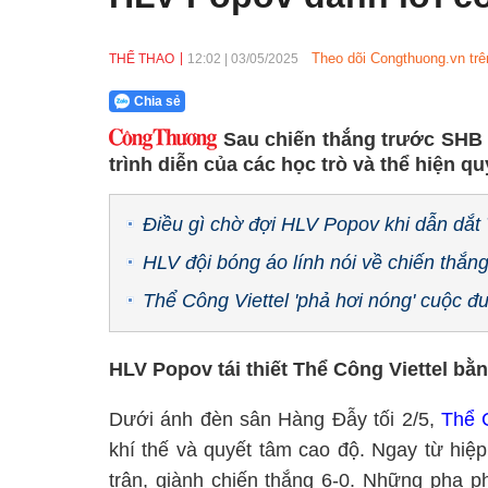
Theo dõi Congthuong.vn trê
THỂ THAO
12:02
|
03/05/2025
Chia sẻ
Sau chiến thắng trước SHB
trình diễn của các học trò và thể hiện q
Điều gì chờ đợi HLV Popov khi dẫn dắt
HLV đội bóng áo lính nói về chiến thắng
Thể Công Viettel 'phả hơi nóng' cuộc đ
HLV Popov tái thiết Thể Công Viettel bằn
Dưới ánh đèn sân Hàng Đẫy tối 2/5,
Thể C
khí thế và quyết tâm cao độ. Ngay từ hiệp
trận, giành chiến thắng 6-0. Những pha p