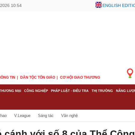
2026 10:54
ENGLISH EDITI
ÔNG TIN
DÂN TỘC TÔN GIÁO
CƠ HỘI GIAO THƯƠNG
THƯƠNG MẠI
CÔNG NGHIỆP
PHÁP LUẬT - ĐIỀU TRA
THỊ TRƯỜNG
NĂNG LƯỢ
thao
V.League
Sáng tác
Văn nghệ
ó cánh với số 8 của Thể Công