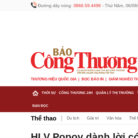
Đường dây nóng:
0866.59.4498
-
Thứ Năm, 06/08/
THƯƠNG HIỆU QUỐC GIA
ĐỌC BÁO IN
GIẢM NGHÈO TH
THỜI SỰ
CÔNG THƯƠNG 24H
QUẢN LÝ THỊ TRƯỜNG
BẠN ĐỌC
Thể thao
Du lịch
Giải trí
Văn hóa
Thể 
HLV Popov dành lời c