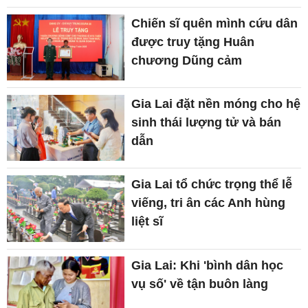
Chiến sĩ quên mình cứu dân
được truy tặng Huân
chương Dũng cảm
Gia Lai đặt nền móng cho hệ
sinh thái lượng tử và bán
dẫn
Gia Lai tổ chức trọng thể lễ
viếng, tri ân các Anh hùng
liệt sĩ
Gia Lai: Khi 'bình dân học
vụ số' về tận buôn làng