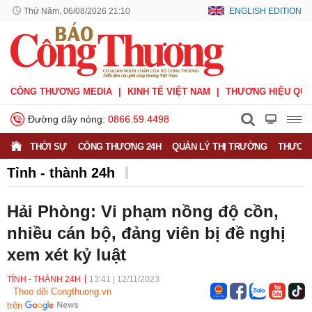
Thứ Năm, 06/08/2026 21:10
ENGLISH EDITION
CÔNG THƯƠNG MEDIA
KINH TẾ VIỆT NAM
THƯƠNG HIỆU QUỐ
Đường dây nóng:
0866.59.4498
THỜI SỰ
CÔNG THƯƠNG 24H
QUẢN LÝ THỊ TRƯỜNG
THƯƠNG
Tỉnh - thành 24h
Hải Phòng: Vi phạm nồng độ cồn,
nhiều cán bộ, đảng viên bị đề nghị
xem xét kỷ luật
TỈNH - THÀNH 24H
13:41
|
12/11/2023
Theo dõi Congthuong.vn
trên