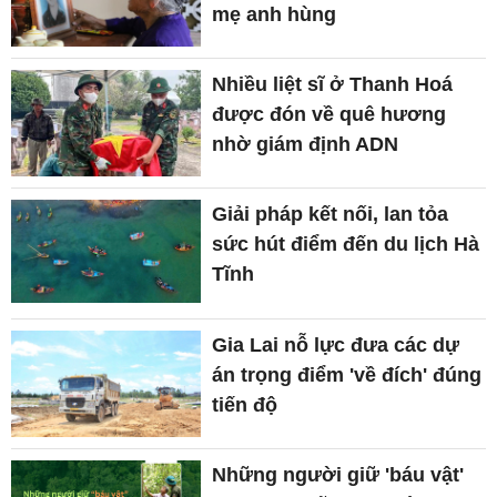
mẹ anh hùng
Nhiều liệt sĩ ở Thanh Hoá
được đón về quê hương
nhờ giám định ADN
Giải pháp kết nối, lan tỏa
sức hút điểm đến du lịch Hà
Tĩnh
Gia Lai nỗ lực đưa các dự
án trọng điểm 'về đích' đúng
tiến độ
Những người giữ 'báu vật'