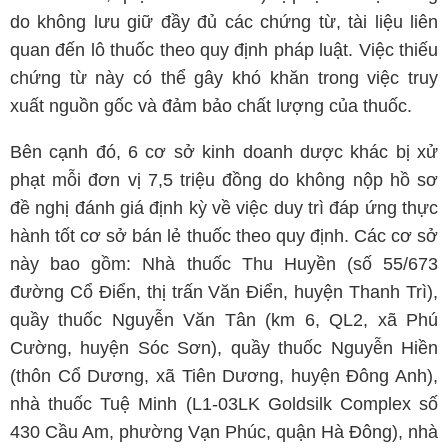
do không lưu giữ đầy đủ các chứng từ, tài liệu liên
quan đến lô thuốc theo quy định pháp luật. Việc thiếu
chứng từ này có thể gây khó khăn trong việc truy
xuất nguồn gốc và đảm bảo chất lượng của thuốc.
Bên cạnh đó, 6 cơ sở kinh doanh dược khác bị xử
phạt mỗi đơn vị 7,5 triệu đồng do không nộp hồ sơ
đề nghị đánh giá định kỳ về việc duy trì đáp ứng thực
hành tốt cơ sở bán lẻ thuốc theo quy định. Các cơ sở
này bao gồm: Nhà thuốc Thu Huyền (số 55/673
đường Cổ Điển, thị trấn Văn Điển, huyện Thanh Trì),
quầy thuốc Nguyễn Văn Tân (km 6, QL2, xã Phú
Cường, huyện Sóc Sơn), quầy thuốc Nguyễn Hiền
(thôn Cổ Dương, xã Tiên Dương, huyện Đông Anh),
nhà thuốc Tuệ Minh (L1-03LK Goldsilk Complex số
430 Cầu Am, phường Vạn Phúc, quận Hà Đông), nhà