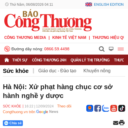
Thứ Năm, 06/08/2026 04:11
ENGLISH EDITION
CÔNG THƯƠNG MEDIA
KINH TẾ VIỆT NAM
THƯƠNG HIỆU QUỐ
Đường dây nóng:
0866.59.4498
THỜI SỰ
CÔNG THƯƠNG 24H
QUẢN LÝ THỊ TRƯỜNG
THƯƠNG
Sức khỏe
Giáo dục - Đào tạo
Khuyến nông
Môi trường
Nông nghiệp - nông thôn
Hà Nội: Xử phạt hàng chục cơ sở
hành nghề y dược
Phát triển bền vững
Sức khỏe
Việc làm
Theo dõi
SỨC KHỎE
16:22
|
12/09/2024
Congthuong.vn trên
Chia sẻ