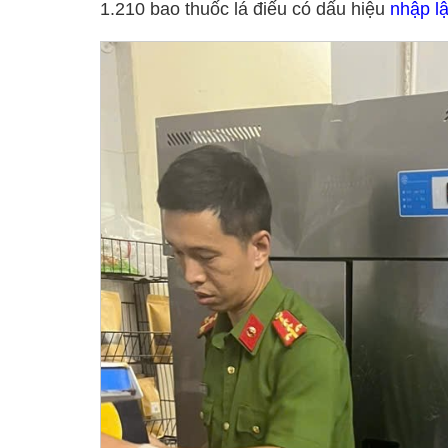
1.210 bao thuốc lá điếu có dấu hiệu
nhập l