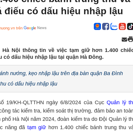
á điếu có dấu hiệu nhập lậu
huong.vn trên
 Hà Nội thông tin về việc tạm giữ hơn 1.400 chiế
ếu có dấu hiệu nhập lậu tại quận Hà Đông.
ánh nướng, kẹo nhập lậu trên địa bàn quận Ba Đình
thu có dấu hiệu nhập lậu
h số 19/KH-QLTTHN ngày 6/8/2024 của Cục
Quản lý th
 công tác kiểm tra, kiểm soát thị trường, đảm bảo an toà
h phố Hà Nội năm 2024, đoàn kiểm tra do Đội Quản lý th
hức năng đã
tạm giữ
hơn 1.400 chiếc bánh trung thu v