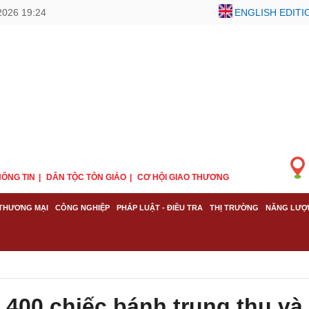
2026 19:24
ENGLISH EDITI
ÔNG TIN
DÂN TỘC TÔN GIÁO
CƠ HỘI GIAO THƯƠNG
THƯƠNG MẠI
CÔNG NGHIỆP
PHÁP LUẬT - ĐIỀU TRA
THỊ TRƯỜNG
NĂNG LƯỢ
.400 chiếc bánh trung thu và