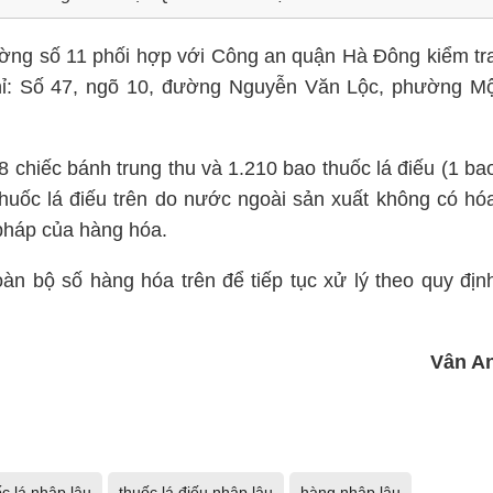
rường số 11 phối hợp với Công an quận Hà Đông kiểm tr
chỉ: Số 47, ngõ 10, đường Nguyễn Văn Lộc, phường M
8 chiếc bánh trung thu và 1.210 bao thuốc lá điếu (1 ba
thuốc lá điếu trên do nước ngoài sản xuất không có hó
pháp của hàng hóa.
oàn bộ số hàng hóa trên để tiếp tục xử lý theo quy địn
Vân A
c lá nhập lậu
thuốc lá điếu nhâp lậu
hàng nhập lậu