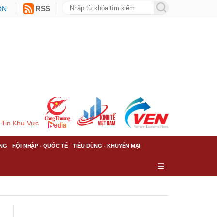
ON
RSS
Tin Khu Vực
NG
HỘI NHẬP - QUỐC TẾ
TIÊU DÙNG - KHUYẾN MẠI