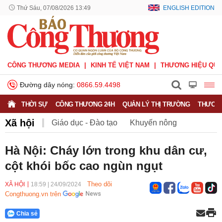
Thứ Sáu, 07/08/2026 13:49
ENGLISH EDITION
CÔNG THƯƠNG MEDIA
KINH TẾ VIỆT NAM
THƯƠNG HIỆU QUỐ
Đường dây nóng:
0866.59.4498
THỜI SỰ
CÔNG THƯƠNG 24H
QUẢN LÝ THỊ TRƯỜNG
THƯƠNG
Xã hội
Giáo dục - Đào tạo
Khuyến nông
Môi trường
Nông nghiệp - nông thôn
Hà Nội: Cháy lớn trong khu dân cư,
cột khói bốc cao ngùn ngụt
Phát triển bền vững
Sức khỏe
Việc làm
Theo dõi
XÃ HỘI
18:59
|
24/09/2024
Congthuong.vn trên
Chia sẻ