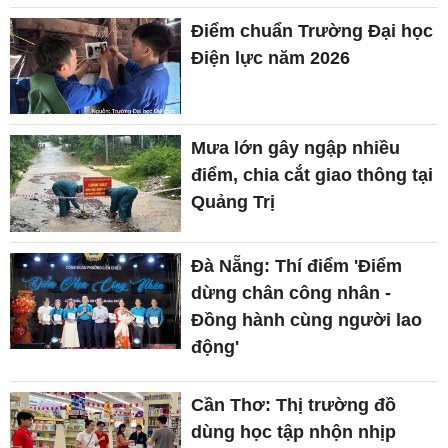
Điểm chuẩn Trường Đại học
Điện lực năm 2026
Mưa lớn gây ngập nhiều
điểm, chia cắt giao thông tại
Quảng Trị
Đà Nẵng: Thí điểm 'Điểm
dừng chân công nhân -
Đồng hành cùng người lao
động'
Cần Thơ: Thị trường đồ
dùng học tập nhộn nhịp