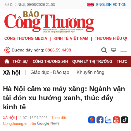
Chủ Nhật, 09/08/2026 21:53
ENGLISH EDITION
CÔNG THƯƠNG MEDIA
KINH TẾ VIỆT NAM
THƯƠNG HIỆU QUỐ
Đường dây nóng:
0866.59.4498
THỜI SỰ
CÔNG THƯƠNG 24H
QUẢN LÝ THỊ TRƯỜNG
THƯƠNG
Xã hội
Giáo dục - Đào tạo
Khuyến nông
Môi trường
Nông nghiệp - nông thôn
Hà Nội cấm xe máy xăng: Ngành vận
tải đón xu hướng xanh, thúc đẩy
Phát triển bền vững
Sức khỏe
Việc làm
kinh tế
Theo dõi
XÃ HỘI
11:07
|
15/07/2025
Congthuong.vn trên