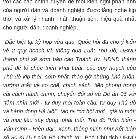
với các cấp chính quyền để mọi kiến nghị phản ánh
của người dân và doanh nghiệp được lắng nghe kịp
thời và xử lý nhanh nhất, thuận tiện, hiệu quả nhất
cho người dân, doanh nghiệp…
“Đặc biệt tại kỳ họp vừa qua, Quốc hội đã cho ý kiến
về 2 quy hoạch và thông qua Luật Thủ đô; UBND
thành phố sẽ sớm báo cáo Thành ủy, HĐND thành
phố để tổ chức triển khai Luật, các quy hoạch của
Thủ đô kịp thời, sớm nhất, tháo gỡ những khó khăn,
vướng mắc về cơ chế, chính sách, tiên phong trong
cải cách hành chính, chuyển đổi số và Đề án 06 với
“tầm nhìn mới - tư duy mới toàn cầu, tư duy Thủ đô
và hành động Hà Nội”, tạo ra “cơ hội mới - giá trị mới”
và mục tiêu xây dựng, phát triển Thủ đô “Văn hiến -
Văn minh - Hiện đại”, xanh, thông minh như Kết luận
số 80-KL/TƯ của Bộ Chính trị”,
Phó Chủ tịch UBND