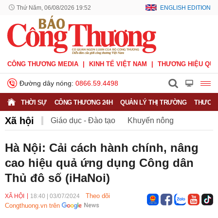
Thứ Năm, 06/08/2026 19:52
ENGLISH EDITION
CÔNG THƯƠNG MEDIA
KINH TẾ VIỆT NAM
THƯƠNG HIỆU QUỐ
Đường dây nóng:
0866.59.4498
THỜI SỰ
CÔNG THƯƠNG 24H
QUẢN LÝ THỊ TRƯỜNG
THƯƠNG
Xã hội
Giáo dục - Đào tạo
Khuyến nông
Môi trường
Nông nghiệp - nông thôn
Hà Nội: Cải cách hành chính, nâng
cao hiệu quả ứng dụng Công dân
Phát triển bền vững
Sức khỏe
Việc làm
Thủ đô số (iHaNoi)
Theo dõi
XÃ HỘI
18:40
|
03/07/2024
Congthuong.vn trên