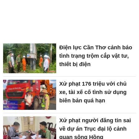
Điện lực Cần Thơ cảnh báo
tình trạng trộm cắp vật tư,
thiết bị điện
Xử phạt 176 triệu với chủ
xe, tài xế cố tình sử dụng
biên bản quá hạn
Xử phạt người đăng tin sai
về dự án Trục đại lộ cảnh
quan sông Hồng