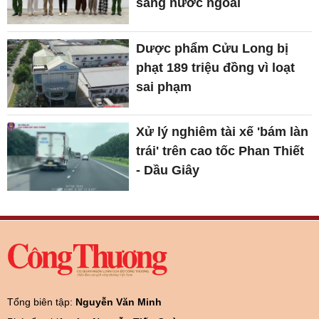
sang nước ngoài
Dược phẩm Cửu Long bị
phạt 189 triệu đồng vì loạt
sai phạm
Xử lý nghiêm tài xế 'bám làn
trái' trên cao tốc Phan Thiết
- Dầu Giây
Tổng biên tập:
Nguyễn Văn Minh