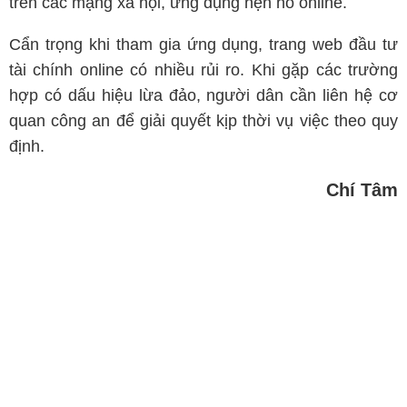
trên các mạng xã hội, ứng dụng hẹn hò online.
Cẩn trọng khi tham gia ứng dụng, trang web đầu tư
tài chính online có nhiều rủi ro. Khi gặp các trường
hợp có dấu hiệu lừa đảo, người dân cần liên hệ cơ
quan công an để giải quyết kịp thời vụ việc theo quy
định.
Chí Tâm