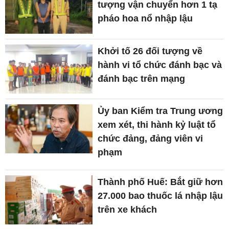
tượng vận chuyển hơn 1 tạ
pháo hoa nổ nhập lậu
Khởi tố 26 đối tượng về
hành vi tổ chức đánh bạc và
đánh bạc trên mạng
Ủy ban Kiểm tra Trung ương
xem xét, thi hành kỷ luật tổ
chức đảng, đảng viên vi
phạm
Thành phố Huế: Bắt giữ hơn
27.000 bao thuốc lá nhập lậu
trên xe khách