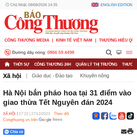
Chủ Nhật, 09/08/2026 14:35
ENGLISH EDITION
CÔNG THƯƠNG MEDIA
KINH TẾ VIỆT NAM
THƯƠNG HIỆU QUỐ
Đường dây nóng:
0866.59.4498
THỜI SỰ
CÔNG THƯƠNG 24H
QUẢN LÝ THỊ TRƯỜNG
THƯƠNG
Xã hội
Giáo dục - Đào tạo
Khuyến nông
Môi trường
Nông nghiệp - nông thôn
Hà Nội bắn pháo hoa tại 31 điểm vào
giao thừa Tết Nguyên đán 2024
Phát triển bền vững
Sức khỏe
Việc làm
Theo dõi
XÃ HỘI
17:22
|
27/12/2023
Congthuong.vn trên
Chia sẻ