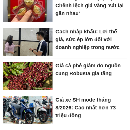
Chênh lệch giá vàng 'sát lại
gần nhau'
Gạch nhập khẩu: Lợi thế
giá, sức ép lớn đối với
doanh nghiệp trong nước
Giá cà phê giảm do nguồn
cung Robusta gia tăng
Giá xe SH mode tháng
8/2026: Cao nhất hơn 73
triệu đồng