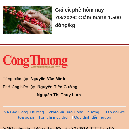
Giá cà phê hôm nay
7/8/2026: Giảm mạnh 1.500
đồng/kg
Tổng biên tập:
Nguyễn Văn Minh
Phó tổng biên tập:
Nguyễn Tiến Cường
Nguyễn Thị Thùy Linh
Về Báo Công Thương
Video về Báo Công Thương
Trao đổi với
tòa soạn
Tôn chỉ mục đích
Quy định dẫn nguồn
® Giấy phép hoạt động Báo điện tử số 276/GP-BTTTT do Bộ