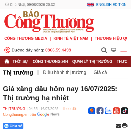
Chủ Nhật, 09/08/2026 20:32
ENGLISH EDITION
CÔNG THƯƠNG MEDIA
KINH TẾ VIỆT NAM
THƯƠNG HIỆU QUỐ
Đường dây nóng:
0866.59.4498
THỜI SỰ
CÔNG THƯƠNG 24H
QUẢN LÝ THỊ TRƯỜNG
THƯƠNG
Thị trường
Điều hành thị trường
Giá cả
Hàng hóa
Nông sản
Thị trường miền núi
Giá xăng dầu hôm nay 16/07/2025:
Thị trường hạ nhiệt
Theo dõi
THỊ TRƯỜNG
04:35
|
16/07/2025
Congthuong.vn trên
Chia sẻ