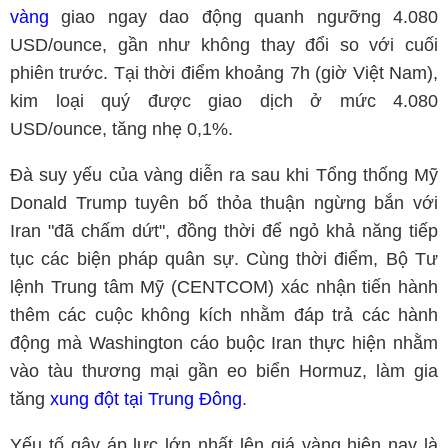
vàng
giao ngay dao động quanh ngưỡng 4.080
USD/ounce, gần như không thay đổi so với cuối
phiên trước. Tại thời điểm khoảng 7h (giờ Việt Nam),
kim loại quý được giao dịch ở mức 4.080
USD/ounce, tăng nhẹ 0,1%.
Đà suy yếu của vàng diễn ra sau khi Tổng thống Mỹ
Donald Trump tuyên bố thỏa thuận ngừng bắn với
Iran "đã chấm dứt", đồng thời để ngỏ khả năng tiếp
tục các biện pháp quân sự. Cùng thời điểm, Bộ Tư
lệnh Trung tâm Mỹ (CENTCOM) xác nhận tiến hành
thêm các cuộc không kích nhằm đáp trả các hành
động mà Washington cáo buộc Iran thực hiện nhằm
vào tàu thương mại gần eo biển Hormuz, làm gia
tăng
xung đột tại Trung Đông
.
Yếu tố gây áp lực lớn nhất lên giá vàng hiện nay là