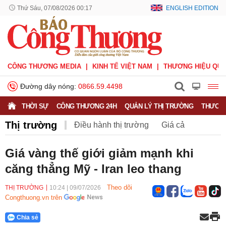
Thứ Sáu, 07/08/2026 00:17
ENGLISH EDITION
CÔNG THƯƠNG MEDIA
KINH TẾ VIỆT NAM
THƯƠNG HIỆU QUỐ
Đường dây nóng:
0866.59.4498
THỜI SỰ
CÔNG THƯƠNG 24H
QUẢN LÝ THỊ TRƯỜNG
THƯƠNG
Thị trường
Điều hành thị trường
Giá cả
Hàng hóa
Nông sản
Thị trường miền núi
Giá vàng thế giới giảm mạnh khi
căng thẳng Mỹ - Iran leo thang
Theo dõi
THỊ TRƯỜNG
10:24
|
09/07/2026
Congthuong.vn trên
Chia sẻ