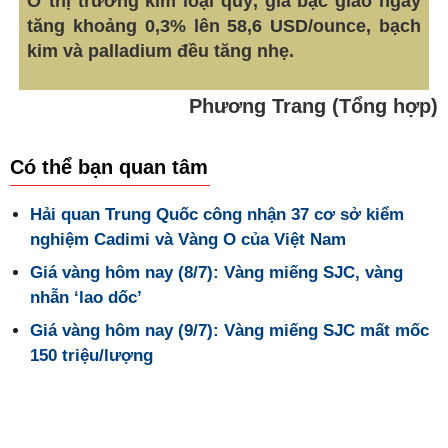
Ở thị trường kim loại quý, giá bạc giao ngay
tăng khoảng 0,3% lên 58,6 USD/ounce, bạch
kim và palladium đều tăng nhẹ.
Phương Trang (Tổng hợp)
Có thể bạn quan tâm
Hải quan Trung Quốc công nhận 37 cơ sở kiểm
nghiệm Cadimi và Vàng O của Việt Nam
Giá vàng hôm nay (8/7): Vàng miếng SJC, vàng
nhẫn ‘lao dốc’
Giá vàng hôm nay (9/7): Vàng miếng SJC mất mốc
150 triệu/lượng