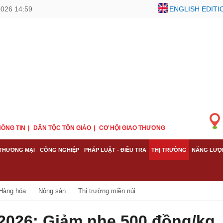
2026 14:59
ENGLISH EDITI
ÔNG TIN
DÂN TỘC TÔN GIÁO
CƠ HỘI GIAO THƯƠNG
THƯƠNG MẠI
CÔNG NGHIỆP
PHÁP LUẬT - ĐIỀU TRA
THỊ TRƯỜNG
NĂNG LƯỢ
Hàng hóa
Nông sản
Thị trường miền núi
/2026: Giảm nhẹ 500 đồng/kg