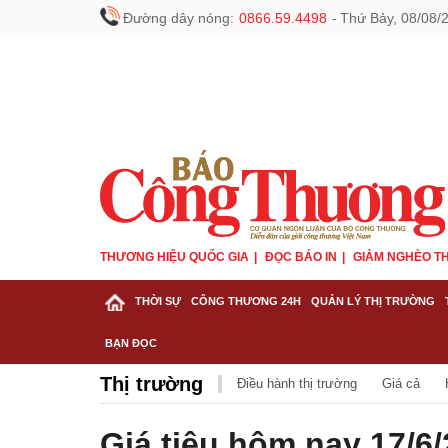
Đường dây nóng:
0866.59.4498
-
Thứ Bảy, 08/08/
THƯƠNG HIỆU QUỐC GIA
ĐỌC BÁO IN
GIẢM NGHÈO TH
THỜI SỰ
CÔNG THƯƠNG 24H
QUẢN LÝ THỊ TRƯỜNG
BẠN ĐỌC
Thị trường
Điều hành thị trường
Giá cả
Giá tiêu hôm nay 17/6