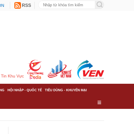
ON
RSS
Tin Khu Vực
NG
HỘI NHẬP - QUỐC TẾ
TIÊU DÙNG - KHUYẾN MẠI