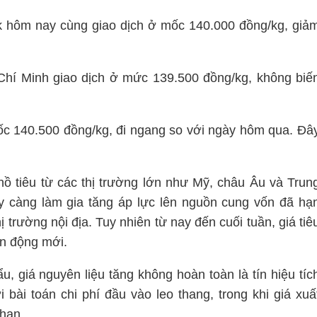
ắk hôm nay cùng giao dịch ở mốc 140.000 đồng/kg, giả
 Chí Minh giao dịch ở mức 139.500 đồng/kg, không biế
c 140.500 đồng/kg, đi ngang so với ngày hôm qua. Đâ
ồ tiêu từ các thị trường lớn như Mỹ, châu Âu và Trun
y càng làm gia tăng áp lực lên nguồn cung vốn đã hạ
ị trường nội địa. Tuy nhiên từ nay đến cuối tuần, giá tiê
ến động mới.
, giá nguyên liệu tăng không hoàn toàn là tín hiệu tíc
bài toán chi phí đầu vào leo thang, trong khi giá xuấ
 hạn.