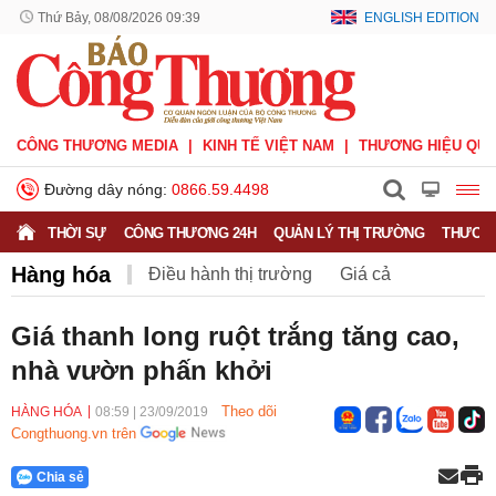
Thứ Bảy, 08/08/2026 09:39
ENGLISH EDITION
CÔNG THƯƠNG MEDIA
KINH TẾ VIỆT NAM
THƯƠNG HIỆU QUỐ
Đường dây nóng:
0866.59.4498
THỜI SỰ
CÔNG THƯƠNG 24H
QUẢN LÝ THỊ TRƯỜNG
THƯƠNG
Hàng hóa
Điều hành thị trường
Giá cả
Hàng hóa
Nông sản
Thị trường miền núi
Giá thanh long ruột trắng tăng cao,
nhà vườn phấn khởi
Theo dõi
HÀNG HÓA
08:59
|
23/09/2019
Congthuong.vn trên
Chia sẻ