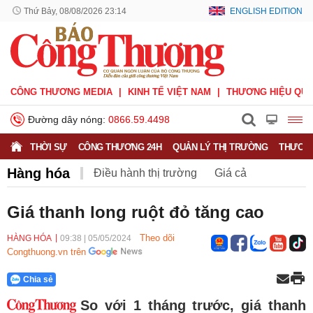
Thứ Bảy, 08/08/2026 23:14
ENGLISH EDITION
CÔNG THƯƠNG MEDIA
KINH TẾ VIỆT NAM
THƯƠNG HIỆU QUỐ
Đường dây nóng:
0866.59.4498
THỜI SỰ
CÔNG THƯƠNG 24H
QUẢN LÝ THỊ TRƯỜNG
THƯƠNG
Hàng hóa
Điều hành thị trường
Giá cả
Hàng hóa
Nông sản
Thị trường miền núi
Giá thanh long ruột đỏ tăng cao
Theo dõi
HÀNG HÓA
09:38
|
05/05/2024
Congthuong.vn trên
Chia sẻ
So với 1 tháng trước, giá thanh