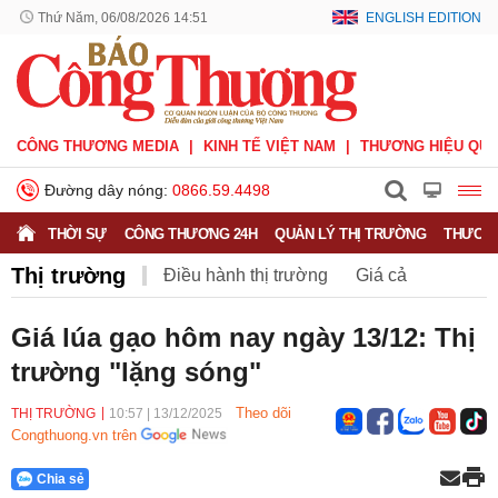
Thứ Năm, 06/08/2026 14:51
ENGLISH EDITION
CÔNG THƯƠNG MEDIA
KINH TẾ VIỆT NAM
THƯƠNG HIỆU QUỐ
Đường dây nóng:
0866.59.4498
THỜI SỰ
CÔNG THƯƠNG 24H
QUẢN LÝ THỊ TRƯỜNG
THƯƠNG
Thị trường
Điều hành thị trường
Giá cả
Hàng hóa
Nông sản
Thị trường miền núi
Giá lúa gạo hôm nay ngày 13/12: Thị
trường "lặng sóng"
Theo dõi
THỊ TRƯỜNG
10:57
|
13/12/2025
Congthuong.vn trên
Chia sẻ