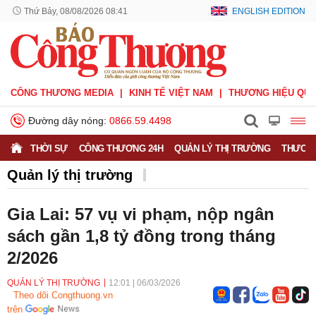
Thứ Bảy, 08/08/2026 08:41
ENGLISH EDITION
CÔNG THƯƠNG MEDIA
KINH TẾ VIỆT NAM
THƯƠNG HIỆU QUỐ
Đường dây nóng:
0866.59.4498
THỜI SỰ
CÔNG THƯƠNG 24H
QUẢN LÝ THỊ TRƯỜNG
THƯƠNG
Quản lý thị trường
Gia Lai: 57 vụ vi phạm, nộp ngân
sách gần 1,8 tỷ đồng trong tháng
2/2026
QUẢN LÝ THỊ TRƯỜNG
12:01
|
06/03/2026
Theo dõi Congthuong.vn
trên