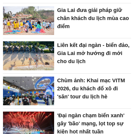
Gia Lai đưa giải pháp giữ
chân khách du lịch mùa cao
điểm
Liên kết đại ngàn - biển đảo,
Gia Lai mở hướng đi mới
cho du lịch
Chùm ảnh: Khai mạc VITM
2026, du khách đổ xô đi
'săn' tour du lịch hè
'Đại ngàn chạm biển xanh'
gây 'bão' mạng, lọt top sự
kiện hot nhất tuần