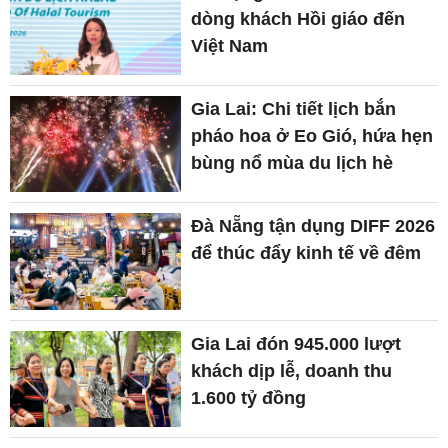
dòng khách Hồi giáo đến
Việt Nam
Gia Lai: Chi tiết lịch bắn
pháo hoa ở Eo Gió, hứa hẹn
bùng nổ mùa du lịch hè
Đà Nẵng tận dụng DIFF 2026
để thúc đẩy kinh tế về đêm
Gia Lai đón 945.000 lượt
khách dịp lễ, doanh thu
1.600 tỷ đồng