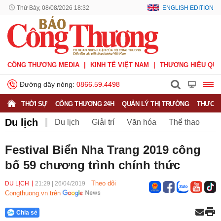
Thứ Bảy, 08/08/2026 18:32
ENGLISH EDITION
CÔNG THƯƠNG MEDIA
KINH TẾ VIỆT NAM
THƯƠNG HIỆU QUỐ
Đường dây nóng:
0866.59.4498
THỜI SỰ
CÔNG THƯƠNG 24H
QUẢN LÝ THỊ TRƯỜNG
THƯƠNG
Du lịch
Du lịch
Giải trí
Văn hóa
Thể thao
V.League
Sáng tác
Văn nghệ
Festival Biển Nha Trang 2019 công
bố 59 chương trình chính thức
Theo dõi
DU LỊCH
21:29
|
26/04/2019
Congthuong.vn trên
Chia sẻ