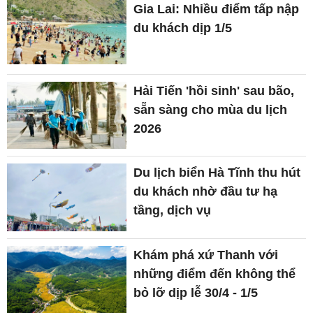
Gia Lai: Nhiều điểm tấp nập
du khách dịp 1/5
Hải Tiến 'hồi sinh' sau bão,
sẵn sàng cho mùa du lịch
2026
Du lịch biển Hà Tĩnh thu hút
du khách nhờ đầu tư hạ
tầng, dịch vụ
Khám phá xứ Thanh với
những điểm đến không thể
bỏ lỡ dịp lễ 30/4 - 1/5