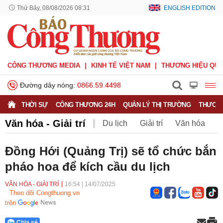
Thứ Bảy, 08/08/2026 08:31
ENGLISH EDITION
CÔNG THƯƠNG MEDIA
KINH TẾ VIỆT NAM
THƯƠNG HIỆU QUỐ
Đường dây nóng:
0866.59.4498
THỜI SỰ
CÔNG THƯƠNG 24H
QUẢN LÝ THỊ TRƯỜNG
THƯƠNG
Văn hóa - Giải trí
Du lịch
Giải trí
Văn hóa
Thể thao
V.League
Sáng tác
Văn nghệ
Đồng Hới (Quảng Trị) sẽ tổ chức bắn
pháo hoa để kích cầu du lịch
VĂN HÓA - GIẢI TRÍ
16:54
|
14/07/2025
Theo dõi Congthuong.vn
trên
Chia sẻ