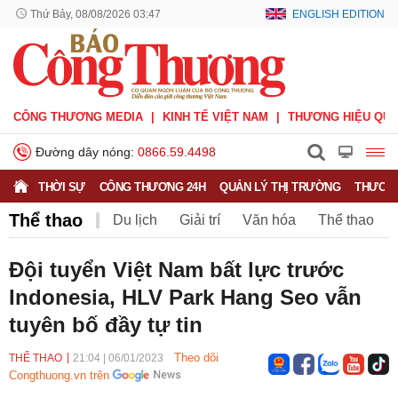
Thứ Bảy, 08/08/2026 03:47
ENGLISH EDITION
CÔNG THƯƠNG MEDIA
KINH TẾ VIỆT NAM
THƯƠNG HIỆU QUỐ
Đường dây nóng:
0866.59.4498
THỜI SỰ
CÔNG THƯƠNG 24H
QUẢN LÝ THỊ TRƯỜNG
THƯƠNG
Thể thao
Du lịch
Giải trí
Văn hóa
Thể thao
V.League
Sáng tác
Văn nghệ
Đội tuyển Việt Nam bất lực trước
Indonesia, HLV Park Hang Seo vẫn
tuyên bố đầy tự tin
Theo dõi
THỂ THAO
21:04
|
06/01/2023
Congthuong.vn trên