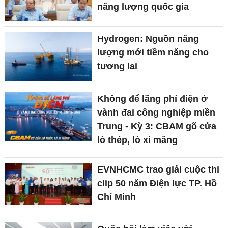
năng lượng quốc gia
Hydrogen: Nguồn năng
lượng mới tiềm năng cho
tương lai
Không để lãng phí điện ở
vành đai công nghiệp miền
Trung - Kỳ 3: CBAM gõ cửa
lò thép, lò xi măng
EVNHCMC trao giải cuộc thi
clip 50 năm Điện lực TP. Hồ
Chí Minh