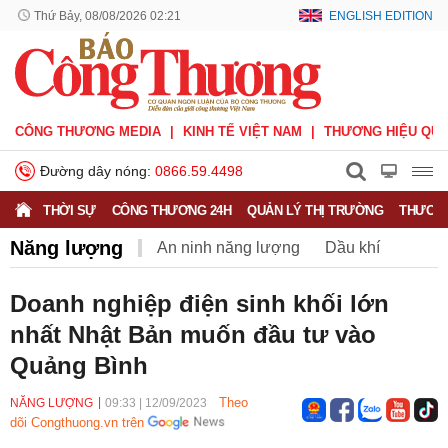
Thứ Bảy, 08/08/2026 02:21
ENGLISH EDITION
CÔNG THƯƠNG MEDIA
KINH TẾ VIỆT NAM
THƯƠNG HIỆU QUỐ
Đường dây nóng:
0866.59.4498
THỜI SỰ
CÔNG THƯƠNG 24H
QUẢN LÝ THỊ TRƯỜNG
THƯƠNG
Năng lượng
An ninh năng lượng
Dầu khí
Điện
Năng lượng tái tạo
Than
Tiết kiệm điện
Doanh nghiệp điện sinh khối lớn
nhất Nhật Bản muốn đầu tư vào
Quảng Bình
Theo
NĂNG LƯỢNG
09:33
|
12/09/2023
dõi Congthuong.vn trên