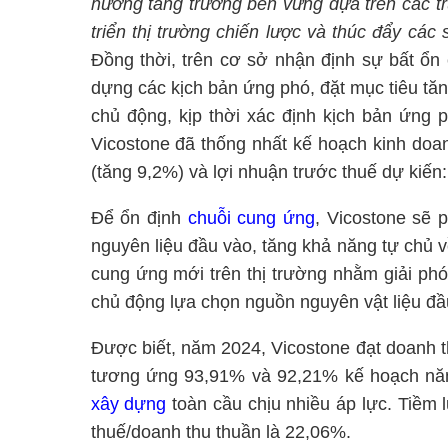
hướng tăng trưởng bền vững dựa trên các trụ 
triển thị trường chiến lược và thúc đẩy các
Đồng thời, trên cơ sở nhận định sự bất ổn c
dựng các kịch bản ứng phó, đặt mục tiêu tă
chủ động, kịp thời xác định kịch bản ứng
Vicostone đã thống nhất kế hoạch kinh doa
(tăng 9,2%) và lợi nhuận trước thuế dự kiến:
Để ổn định
chuỗi cung ứng
, Vicostone sẽ 
nguyên liệu đầu vào, tăng khả năng tự chủ v
cung ứng mới trên thị trường nhằm giải ph
chủ động lựa chọn nguồn nguyên vật liệu đầ
Được biết, năm 2024, Vicostone đạt doanh th
tương ứng 93,91% và 92,21% kế hoạch năm
xây dựng
toàn cầu chịu nhiều áp lực. Tiềm lự
thuế/doanh thu thuần là 22,06%.