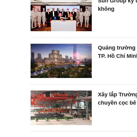
Sun Group ký t
không
Quảng trường ‘
TP. Hồ Chí Min
Xây lắp Trường
chuyền cọc bê