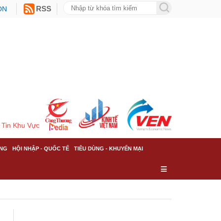
ON
RSS
Tin Khu Vực
NG
HỘI NHẬP - QUỐC TẾ
TIÊU DÙNG - KHUYẾN MẠI