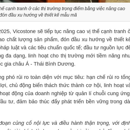
hế cạnh tranh ở các thị trường trọng điểm bằng việc nâng cao
đón đầu xu hướng về thiết kế mẫu mã
025, Vicostone sẽ tiếp tục nâng cao vị thế cạnh tranh 
cao chất lượng sản phẩm, đón đầu xu hướng về thiết k
áp luật và các tiêu chuẩn quốc tế; đầu tư nguồn lực đ
hàng đa dạng, linh hoạt cho thị trường mới tiềm năng nh
ốc gia châu Á - Thái Bình Dương.
g phó rủi ro toàn diện với mục tiêu: hạn chế rủi ro tổn
lợi, chủ động biến thách thức thành cơ hội, linh hoạt v
 hoạt động của doanh nghiệp từ quản lí chuỗi cung ứng
 đầu tư, đảm bảo thúc đẩy phát triển bền vững trong dà
đoạn củng cố nội lực và điều hành thận trọng, với địn