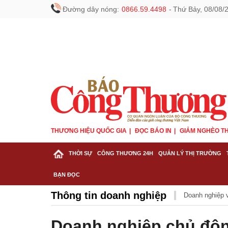
Đường dây nóng:
0866.59.4498
-
Thứ Bảy, 08/08/
THƯƠNG HIỆU QUỐC GIA
ĐỌC BÁO IN
GIẢM NGHÈO TH
THỜI SỰ
CÔNG THƯƠNG 24H
QUẢN LÝ THỊ TRƯỜNG
BẠN ĐỌC
Thông tin doanh nghiệp
Doanh nghiệp v
Doanh nghiệp chủ độn