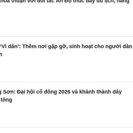
hỏa thuận với đối tác Ấn Độ thúc đẩy du lịch, hàng
Vì dân’: Thêm nơi gặp gỡ, sinh hoạt cho người dân
h
 Sơn: Đại hội cổ đông 2026 và khánh thành dây
 tông