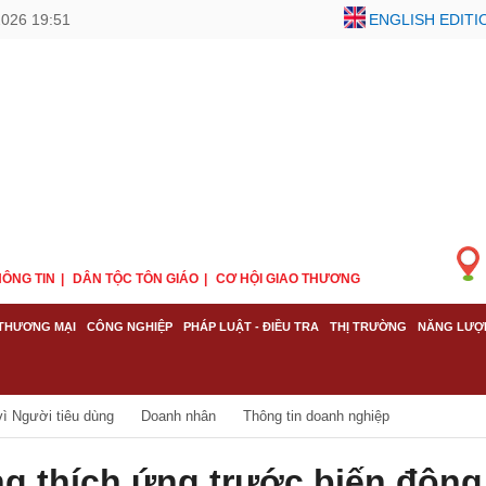
2026 19:51
ENGLISH EDITI
ÔNG TIN
DÂN TỘC TÔN GIÁO
CƠ HỘI GIAO THƯƠNG
THƯƠNG MẠI
CÔNG NGHIỆP
PHÁP LUẬT - ĐIỀU TRA
THỊ TRƯỜNG
NĂNG LƯỢ
ì Người tiêu dùng
Doanh nhân
Thông tin doanh nghiệp
g thích ứng trước biến động