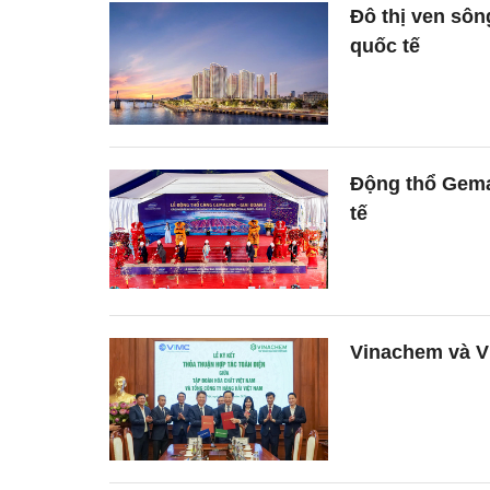
Đô thị ven sôn
quốc tế
Động thổ Gemal
tế
Vinachem và VI