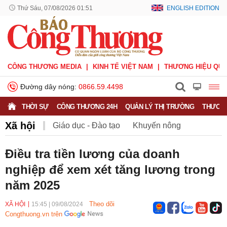
Thứ Sáu, 07/08/2026 01:51
ENGLISH EDITION
CÔNG THƯƠNG MEDIA
KINH TẾ VIỆT NAM
THƯƠNG HIỆU QUỐ
Đường dây nóng:
0866.59.4498
THỜI SỰ
CÔNG THƯƠNG 24H
QUẢN LÝ THỊ TRƯỜNG
THƯƠNG
Xã hội
Giáo dục - Đào tạo
Khuyến nông
Môi trường
Nông nghiệp - nông thôn
Điều tra tiền lương của doanh
nghiệp để xem xét tăng lương trong
Phát triển bền vững
Sức khỏe
Việc làm
năm 2025
Theo dõi
XÃ HỘI
15:45
|
09/08/2024
Congthuong.vn trên