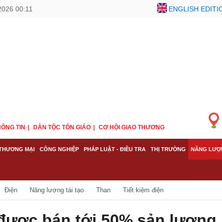
2026 00:11
ENGLISH EDITI
ÔNG TIN
DÂN TỘC TÔN GIÁO
CƠ HỘI GIAO THƯƠNG
THƯƠNG MẠI
CÔNG NGHIỆP
PHÁP LUẬT - ĐIỀU TRA
THỊ TRƯỜNG
NĂNG LƯỢ
Điện
Năng lượng tái tạo
Than
Tiết kiệm điện
 được bán tới 50% sản lượng