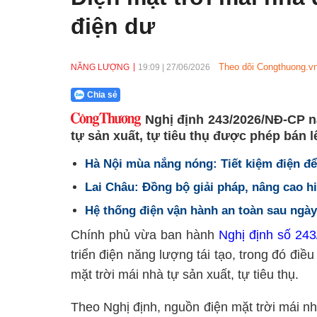
điện dư
Theo dõi Congthuong.vn
NĂNG LƯỢNG
19:09
|
27/06/2026
Chia sẻ
Nghị định 243/2026/NĐ-CP nâ
tự sản xuất, tự tiêu thụ được phép bán l
Hà Nội mùa nắng nóng: Tiết kiệm điện để 
Lai Châu: Đồng bộ giải pháp, nâng cao hi
Hệ thống điện vận hành an toàn sau ngày 
Chính phủ vừa ban hành
Nghị định số 24
triển điện năng lượng tái tạo, trong đó đi
mặt trời mái nhà tự sản xuất, tự tiêu thụ.
Theo Nghị định, nguồn điện mặt trời mái nh