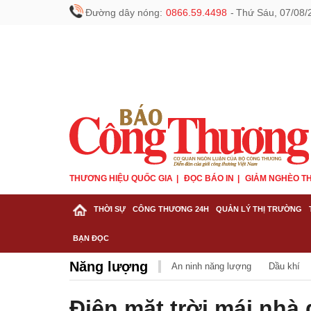
Đường dây nóng:
0866.59.4498
-
Thứ Sáu, 07/08/
THƯƠNG HIỆU QUỐC GIA
ĐỌC BÁO IN
GIẢM NGHÈO TH
THỜI SỰ
CÔNG THƯƠNG 24H
QUẢN LÝ THỊ TRƯỜNG
BẠN ĐỌC
Năng lượng
An ninh năng lượng
Dầu khí
Điện mặt trời mái nhà