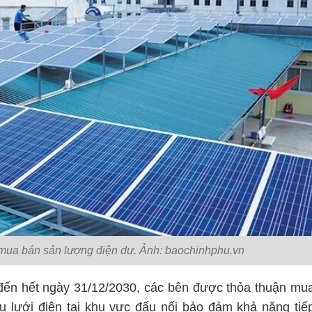
 mua bán sản lượng điện dư. Ảnh: baochinhphu.vn
c đến hết ngày 31/12/2030, các bên được thỏa thuận mu
lưới điện tại khu vực đấu nối bảo đảm khả năng tiế