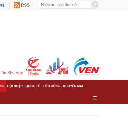
ON
RSS
Tin Khu Vực
NG
HỘI NHẬP - QUỐC TẾ
TIÊU DÙNG - KHUYẾN MẠI