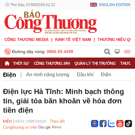
Thứ Sáu, 07/08/2026 01:22
ENGLISH EDITION
CÔNG THƯƠNG MEDIA
KINH TẾ VIỆT NAM
THƯƠNG HIỆU QUỐ
Đường dây nóng:
0866.59.4498
THỜI SỰ
CÔNG THƯƠNG 24H
QUẢN LÝ THỊ TRƯỜNG
THƯƠNG
Điện
An ninh năng lượng
Dầu khí
Điện
Năng lượng tái tạo
Than
Tiết kiệm điện
Điện lực Hà Tĩnh: Minh bạch thông
tin, giải tỏa băn khoăn về hóa đơn
tiền điện
Theo dõi
ĐIỆN
08:51
|
09/07/2026
Congthuong.vn trên