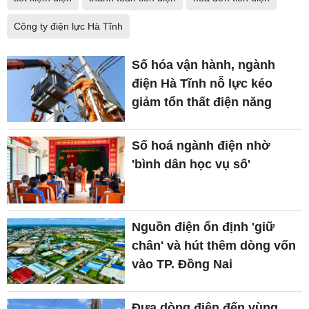
Công ty điện lực Hà Tĩnh
Số hóa vận hành, ngành
điện Hà Tĩnh nỗ lực kéo
giảm tổn thất điện năng
Số hoá ngành điện nhờ
'bình dân học vụ số'
Nguồn điện ổn định 'giữ
chân' và hút thêm dòng vốn
vào TP. Đồng Nai
Đưa dòng điện đến vùng