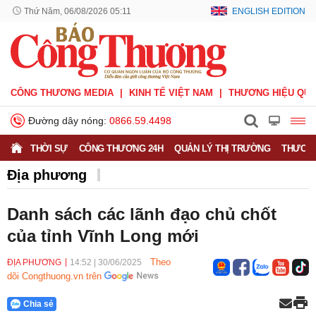
Thứ Năm, 06/08/2026 05:11
ENGLISH EDITION
CÔNG THƯƠNG MEDIA
KINH TẾ VIỆT NAM
THƯƠNG HIỆU QUỐ
Đường dây nóng:
0866.59.4498
THỜI SỰ
CÔNG THƯƠNG 24H
QUẢN LÝ THỊ TRƯỜNG
THƯƠNG
Địa phương
Danh sách các lãnh đạo chủ chốt
của tỉnh Vĩnh Long mới
Theo
ĐỊA PHƯƠNG
14:52
|
30/06/2025
dõi Congthuong.vn trên
Chia sẻ