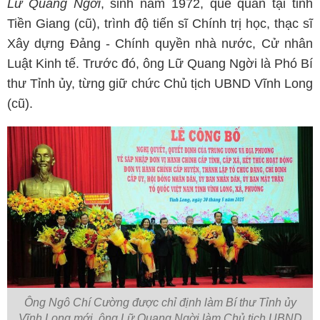
Lữ Quang Ngời
, sinh năm 1972, quê quán tại tỉnh
Tiền Giang (cũ), trình độ tiến sĩ Chính trị học, thạc sĩ
Xây dựng Đảng - Chính quyền nhà nước, Cử nhân
Luật Kinh tế. Trước đó, ông Lữ Quang Ngời là Phó Bí
thư Tỉnh ủy, từng giữ chức Chủ tịch UBND Vĩnh Long
(cũ).
Ông Ngô Chí Cường được chỉ định làm Bí thư Tỉnh ủy
Vĩnh Long mới, ông Lữ Quang Ngời làm Chủ tịch UBND