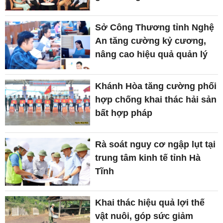
Sở Công Thương tỉnh Nghệ
An tăng cường kỷ cương,
nâng cao hiệu quả quản lý
Khánh Hòa tăng cường phối
hợp chống khai thác hải sản
bất hợp pháp
Rà soát nguy cơ ngập lụt tại
trung tâm kinh tế tỉnh Hà
Tĩnh
Khai thác hiệu quả lợi thế
vật nuôi, góp sức giảm