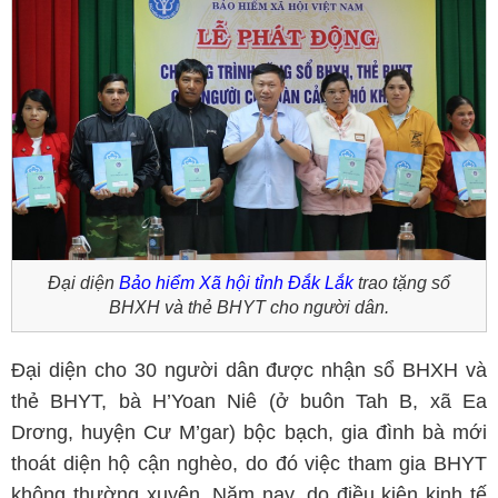
Đại diện
Bảo hiểm Xã hội tỉnh Đắk Lắk
trao tặng sổ
BHXH và thẻ BHYT cho người dân.
Đại diện cho 30 người dân được nhận sổ BHXH và
thẻ BHYT, bà H’Yoan Niê (ở buôn Tah B, xã Ea
Drơng, huyện Cư M’gar) bộc bạch, gia đình bà mới
thoát diện hộ cận nghèo, do đó việc tham gia BHYT
không thường xuyên. Năm nay, do điều kiện kinh tế