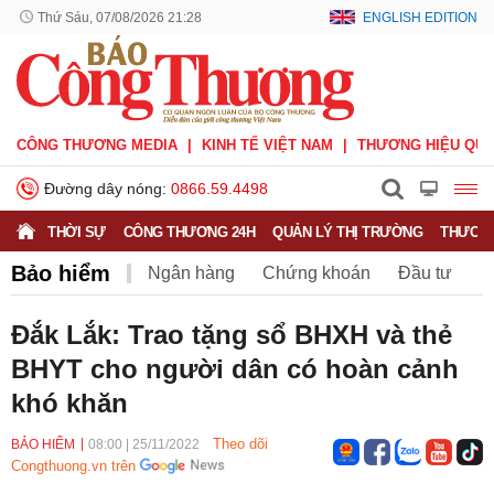
Thứ Sáu, 07/08/2026 21:28
ENGLISH EDITION
CÔNG THƯƠNG MEDIA
KINH TẾ VIỆT NAM
THƯƠNG HIỆU QUỐ
Đường dây nóng:
0866.59.4498
THỜI SỰ
CÔNG THƯƠNG 24H
QUẢN LÝ THỊ TRƯỜNG
THƯƠNG
Bảo hiểm
Ngân hàng
Chứng khoán
Đầu tư
Bảo hiểm
BHXH Việt Nam
Đắk Lắk: Trao tặng sổ BHXH và thẻ
BHYT cho người dân có hoàn cảnh
khó khăn
Theo dõi
BẢO HIỂM
08:00
|
25/11/2022
Congthuong.vn trên