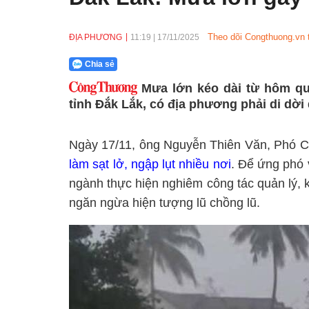
Theo dõi Congthuong.vn 
ĐỊA PHƯƠNG
11:19
|
17/11/2025
Chia sẻ
Mưa lớn kéo dài từ hôm qu
tỉnh Đắk Lắk, có địa phương phải di dời
Ngày 17/11, ông Nguyễn Thiên Văn, Phó Ch
làm sạt lở, ngập lụt nhiều nơi
. Để ứng phó 
ngành thực hiện nghiêm công tác quản lý, 
ngăn ngừa hiện tượng lũ chồng lũ.