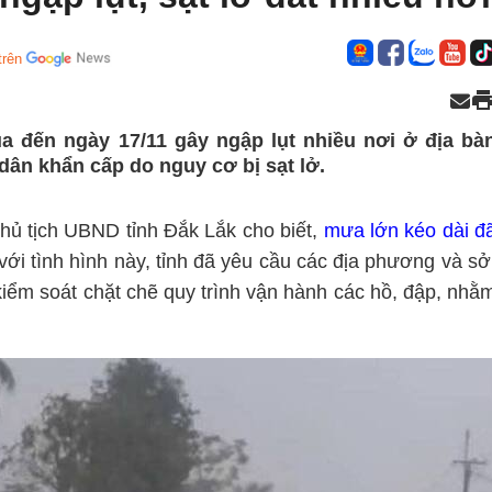
trên
a đến ngày 17/11 gây ngập lụt nhiều nơi ở địa bà
 dân khẩn cấp do nguy cơ bị sạt lở.
ủ tịch UBND tỉnh Đắk Lắk cho biết,
mưa lớn kéo dài đ
với tình hình này, tỉnh đã yêu cầu các địa phương và sở
kiểm soát chặt chẽ quy trình vận hành các hồ, đập, nhằ