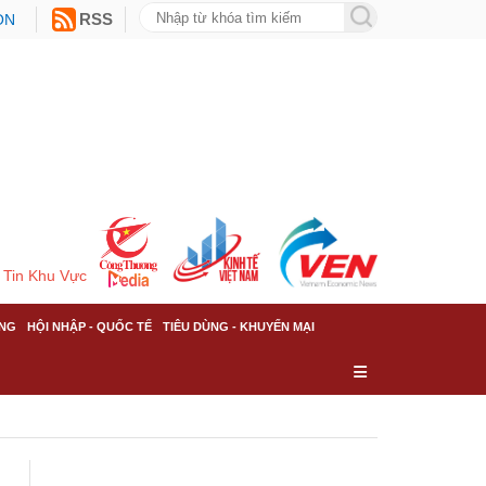
ON
RSS
Tin Khu Vực
NG
HỘI NHẬP - QUỐC TẾ
TIÊU DÙNG - KHUYẾN MẠI