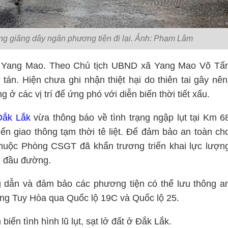
ăng giăng dây ngăn phương tiện đi lại. Ảnh: Phạm Lâm
xã Yang Mao. Theo Chủ tịch UBND xã Yang Mao Võ Tấ
án. Hiện chưa ghi nhận thiệt hại do thiên tai gây nên
 ở các vị trí để ứng phó với diễn biến thời tiết xấu.
Đắk Lắk
vừa thông báo về tình trạng ngập lụt tại Km 6
ến giao thông tạm thời tê liệt. Để đảm bảo an toàn ch
thuộc Phòng CSGT đã khẩn trương triển khai lực lượn
ai đầu đường.
 dẫn và đảm bảo các phương tiện có thể lưu thông a
g Tuy Hòa qua Quốc lộ 19C và Quốc lộ 25.
iến tình hình lũ lụt, sạt lở đất ở Đắk Lắk.