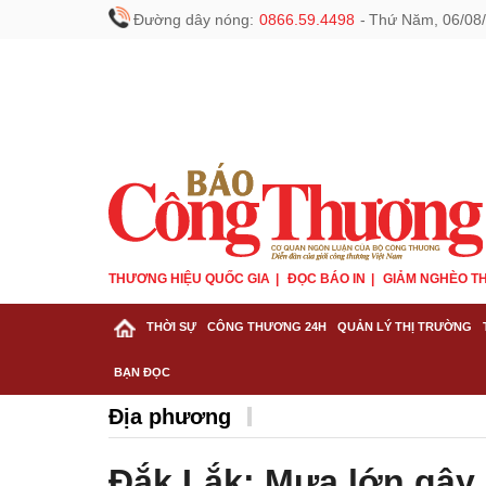
Đường dây nóng:
0866.59.4498
-
Thứ Năm, 06/08/
THƯƠNG HIỆU QUỐC GIA
ĐỌC BÁO IN
GIẢM NGHÈO TH
THỜI SỰ
CÔNG THƯƠNG 24H
QUẢN LÝ THỊ TRƯỜNG
BẠN ĐỌC
Địa phương
Đắk Lắk: Mưa lớn gây n