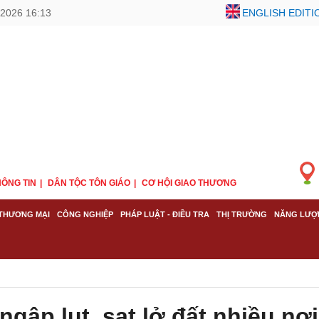
2026 16:13
ENGLISH EDITI
ÔNG TIN
DÂN TỘC TÔN GIÁO
CƠ HỘI GIAO THƯƠNG
THƯƠNG MẠI
CÔNG NGHIỆP
PHÁP LUẬT - ĐIỀU TRA
THỊ TRƯỜNG
NĂNG LƯỢ
gập lụt, sạt lở đất nhiều nơi