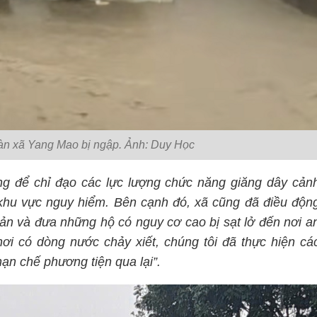
àn xã Yang Mao bị ngập. Ảnh: Duy Học
ng để chỉ đạo các lực lượng chức năng giăng dây cản
khu vực nguy hiểm. Bên cạnh đó, xã cũng đã điều độn
sản và đưa những hộ có nguy cơ cao bị sạt lở đến nơi a
ơi có dòng nước chảy xiết, chúng tôi đã thực hiện cá
ạn chế phương tiện qua lại”.