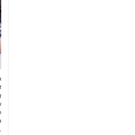
à
t
g
u
o
a
,