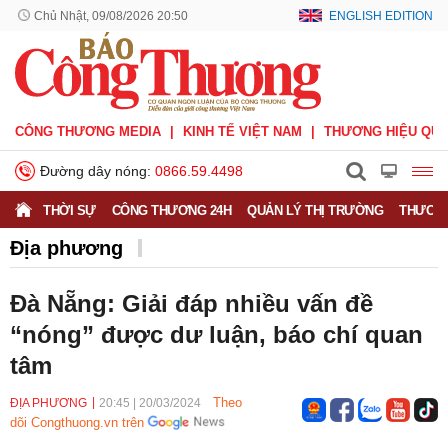
Chủ Nhật, 09/08/2026 20:50
ENGLISH EDITION
CÔNG THƯƠNG MEDIA
KINH TẾ VIỆT NAM
THƯƠNG HIỆU QUỐ
Đường dây nóng:
0866.59.4498
THỜI SỰ
CÔNG THƯƠNG 24H
QUẢN LÝ THỊ TRƯỜNG
THƯƠNG
Địa phương
Đà Nẵng: Giải đáp nhiều vấn đề
“nóng” được dư luận, báo chí quan
tâm
Theo
ĐỊA PHƯƠNG
20:45
|
20/03/2024
dõi Congthuong.vn trên