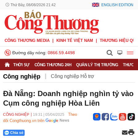
Thứ Bảy, 08/08/2026 21:42
ENGLISH EDITION
CÔNG THƯƠNG MEDIA
KINH TẾ VIỆT NAM
THƯƠNG HIỆU QUỐ
Đường dây nóng:
0866.59.4498
THỜI SỰ
CÔNG THƯƠNG 24H
QUẢN LÝ THỊ TRƯỜNG
THƯƠNG
Công nghiệp
Công nghiệp Hỗ trợ
Công nghiệp nặng
Công nghiệp nhẹ
Đà Nẵng: Doanh nghiệp nghìn tỷ vào
Cụm công nghiệp Hòa Liên
Công nghiệp quốc phòng
Khuyến công
Theo
CÔNG NGHIỆP
19:31
|
05/04/2025
dõi Congthuong.vn trên
Chia sẻ