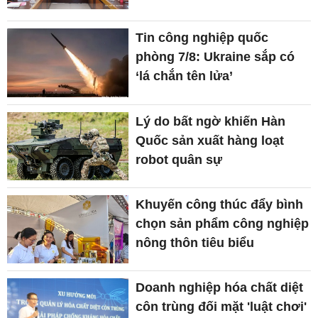
Tin công nghiệp quốc
phòng 7/8: Ukraine sắp có
‘lá chắn tên lửa’
Lý do bất ngờ khiến Hàn
Quốc sản xuất hàng loạt
robot quân sự
Khuyến công thúc đẩy bình
chọn sản phẩm công nghiệp
nông thôn tiêu biểu
Doanh nghiệp hóa chất diệt
côn trùng đối mặt 'luật chơi'