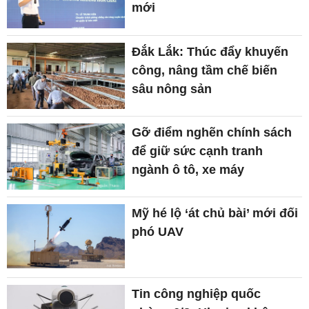
mới
Đắk Lắk: Thúc đẩy khuyến
công, nâng tầm chế biến
sâu nông sản
Gỡ điểm nghẽn chính sách
để giữ sức cạnh tranh
ngành ô tô, xe máy
Mỹ hé lộ ‘át chủ bài’ mới đối
phó UAV
Tin công nghiệp quốc