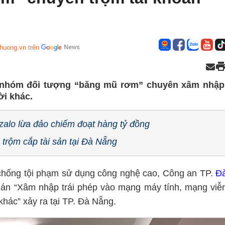
huong.vn trên
á nhóm đối tượng “băng mũ rơm” chuyên xâm nhập
ời khác.
 zalo lừa đảo chiếm đoạt hàng tỷ đồng
 trộm cắp tài sản tại Đà Nẵng
chống tội phạm sử dụng công nghệ cao, Công an TP.
Đ
ụ án “Xâm nhập trái phép vào mạng máy tính, mạng viễ
hác” xảy ra tại TP. Đà Nẵng.