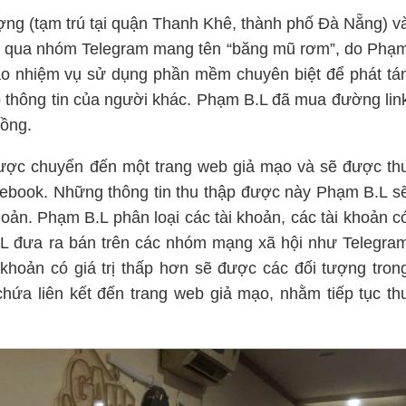
ng (tạm trú tại quận Thanh Khê, thành phố Đà Nẵng) v
g qua nhóm Telegram mang tên “băng mũ rơm”, do Phạ
ao nhiệm vụ sử dụng phần mềm chuyên biệt để phát tá
p thông tin của người khác. Phạm B.L đã mua đường lin
đồng.
được chuyển đến một trang web giả mạo và sẽ được th
cebook. Những thông tin thu thập được này Phạm B.L s
oản. Phạm B.L phân loại các tài khoản, các tài khoản c
 đưa ra bán trên các nhóm mạng xã hội như Telegra
 khoản có giá trị thấp hơn sẽ được các đối tượng tron
ứa liên kết đến trang web giả mạo, nhằm tiếp tục th