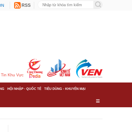
ON
RSS
Tin Khu Vực
NG
HỘI NHẬP - QUỐC TẾ
TIÊU DÙNG - KHUYẾN MẠI