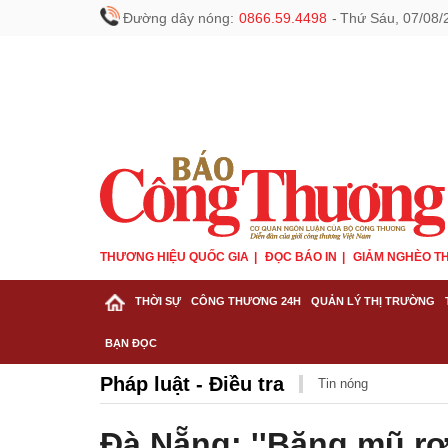
Đường dây nóng:
0866.59.4498
-
Thứ Sáu, 07/08/
THƯƠNG HIỆU QUỐC GIA
ĐỌC BÁO IN
GIẢM NGHÈO TH
THỜI SỰ
CÔNG THƯƠNG 24H
QUẢN LÝ THỊ TRƯỜNG
BẠN ĐỌC
Pháp luật - Điều tra
Tin nóng
Đà Nẵng: ''Băng mũ rơ