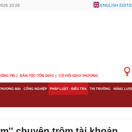
2026 10:28
ENGLISH EDITI
ÔNG TIN
DÂN TỘC TÔN GIÁO
CƠ HỘI GIAO THƯƠNG
THƯƠNG MẠI
CÔNG NGHIỆP
PHÁP LUẬT - ĐIỀU TRA
THỊ TRƯỜNG
NĂNG LƯỢ
m'' chuyên trộm tài khoản