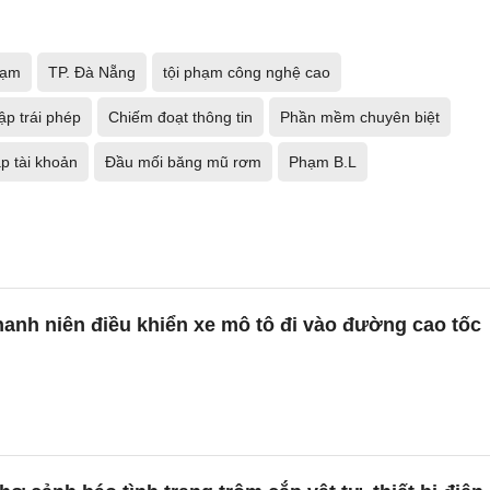
hạm
TP. Đà Nẵng
tội phạm công nghệ cao
p trái phép
Chiếm đoạt thông tin
Phần mềm chuyên biệt
p tài khoản
Đầu mối băng mũ rơm
Phạm B.L
anh niên điều khiển xe mô tô đi vào đường cao tốc