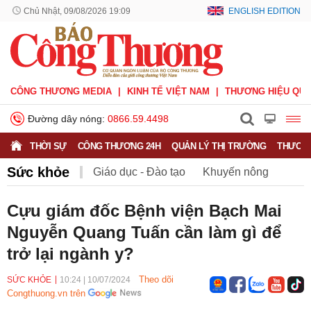
Chủ Nhật, 09/08/2026 19:09
ENGLISH EDITION
CÔNG THƯƠNG MEDIA
KINH TẾ VIỆT NAM
THƯƠNG HIỆU QUỐ
Đường dây nóng:
0866.59.4498
THỜI SỰ
CÔNG THƯƠNG 24H
QUẢN LÝ THỊ TRƯỜNG
THƯƠNG
Sức khỏe
Giáo dục - Đào tạo
Khuyến nông
Môi trường
Nông nghiệp - nông thôn
Cựu giám đốc Bệnh viện Bạch Mai
Nguyễn Quang Tuấn cần làm gì để
Phát triển bền vững
Sức khỏe
Việc làm
trở lại ngành y?
Theo dõi
SỨC KHỎE
10:24
|
10/07/2024
Congthuong.vn trên