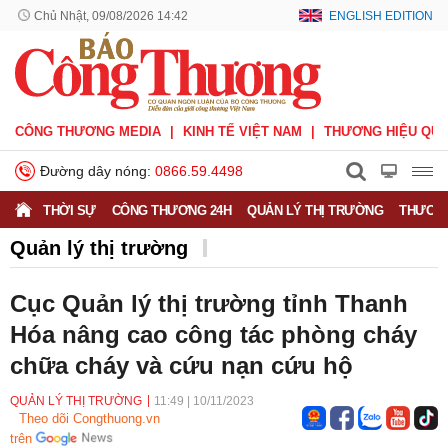
Chủ Nhật, 09/08/2026 14:42
ENGLISH EDITION
CÔNG THƯƠNG MEDIA
KINH TẾ VIỆT NAM
THƯƠNG HIỆU QUỐ
Đường dây nóng:
0866.59.4498
THỜI SỰ
CÔNG THƯƠNG 24H
QUẢN LÝ THỊ TRƯỜNG
THƯƠNG
Quản lý thị trường
Cục Quản lý thị trường tỉnh Thanh
Hóa nâng cao công tác phòng cháy
chữa cháy và cứu nạn cứu hộ
QUẢN LÝ THỊ TRƯỜNG
11:49
|
10/11/2023
Theo dõi Congthuong.vn
trên