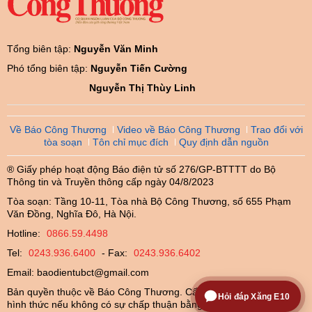
Tổng biên tập:
Nguyễn Văn Minh
Phó tổng biên tập:
Nguyễn Tiến Cường
Nguyễn Thị Thùy Linh
Về Báo Công Thương
Video về Báo Công Thương
Trao đổi với
tòa soạn
Tôn chỉ mục đích
Quy định dẫn nguồn
® Giấy phép hoạt động Báo điện tử số 276/GP-BTTTT do Bộ
Thông tin và Truyền thông cấp ngày 04/8/2023
Tòa soạn: Tầng 10-11, Tòa nhà Bộ Công Thương, số 655 Phạm
Văn Đồng, Nghĩa Đô, Hà Nội.
Hotline:
0866.59.4498
Tel:
0243.936.6400
- Fax:
0243.936.6402
Email:
baodientubct@gmail.com
Bản quyền thuộc về Báo Công Thương. Cấm sao chép dưới mọi
Hỏi đáp Xăng E10
hình thức nếu không có sự chấp thuận bằng văn bản.