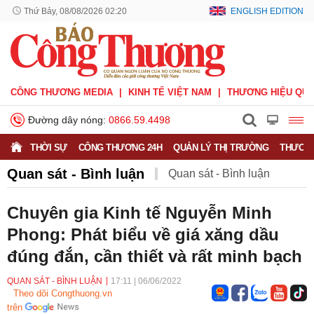
Thứ Bảy, 08/08/2026 02:20
ENGLISH EDITION
CÔNG THƯƠNG MEDIA
KINH TẾ VIỆT NAM
THƯƠNG HIỆU QUỐ
Đường dây nóng:
0866.59.4498
THỜI SỰ
CÔNG THƯƠNG 24H
QUẢN LÝ THỊ TRƯỜNG
THƯƠNG
Quan sát - Bình luận
Quan sát - Bình luận
Công Thương và công luận
Ý kiến
Chuyên gia Kinh tế Nguyễn Minh
Phong: Phát biểu về giá xăng dầu
Người tốt - Việc tốt
Phỏng vấn - Đối thoại
đúng đắn, cần thiết và rất minh bạch
QUAN SÁT - BÌNH LUẬN
17:11
|
06/06/2022
Theo dõi Congthuong.vn
trên