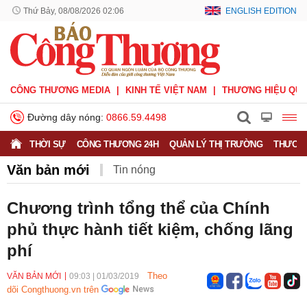
Thứ Bảy, 08/08/2026 02:06
ENGLISH EDITION
CÔNG THƯƠNG MEDIA
KINH TẾ VIỆT NAM
THƯƠNG HIỆU QUỐ
Đường dây nóng:
0866.59.4498
THỜI SỰ
CÔNG THƯƠNG 24H
QUẢN LÝ THỊ TRƯỜNG
THƯƠNG
Văn bản mới
Tin nóng
Chương trình tổng thể của Chính
phủ thực hành tiết kiệm, chống lãng
phí
Theo
VĂN BẢN MỚI
09:03
|
01/03/2019
dõi Congthuong.vn trên