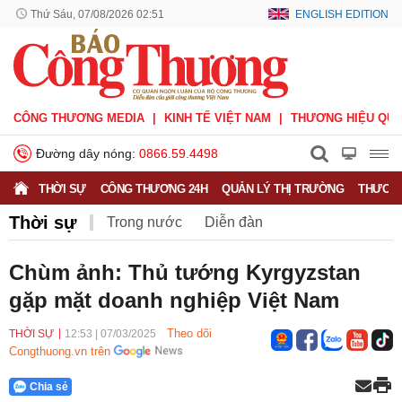
Thứ Sáu, 07/08/2026 02:51
ENGLISH EDITION
CÔNG THƯƠNG MEDIA
KINH TẾ VIỆT NAM
THƯƠNG HIỆU QUỐ
Đường dây nóng:
0866.59.4498
THỜI SỰ
CÔNG THƯƠNG 24H
QUẢN LÝ THỊ TRƯỜNG
THƯƠNG
Thời sự
Trong nước
Diễn đàn
Hoạt động của Lãnh đạo Đảng, Nhà nước
Chùm ảnh: Thủ tướng Kyrgyzstan
gặp mặt doanh nghiệp Việt Nam
Bầu cử Quốc hội Khoá XVI
Theo dõi
THỜI SỰ
12:53
|
07/03/2025
Congthuong.vn trên
Chia sẻ