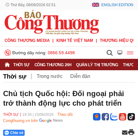
Thứ Bảy, 08/08/2026 02:51
ENGLISH EDITION
CÔNG THƯƠNG MEDIA
KINH TẾ VIỆT NAM
THƯƠNG HIỆU QUỐ
Đường dây nóng:
0866.59.4498
THỜI SỰ
CÔNG THƯƠNG 24H
QUẢN LÝ THỊ TRƯỜNG
THƯƠNG
Thời sự
Trong nước
Diễn đàn
Hoạt động của Lãnh đạo Đảng, Nhà nước
Chủ tịch Quốc hội: Đối ngoại phải
trở thành động lực cho phát triển
Bầu cử Quốc hội Khoá XVI
Theo dõi
THỜI SỰ
19:34
|
15/06/2026
Congthuong.vn trên
Chia sẻ