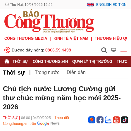
Thứ Hai, 10/08/2026 16:52
ENGLISH EDITION
CÔNG THƯƠNG MEDIA
KINH TẾ VIỆT NAM
THƯƠNG HIỆU QUỐ
Đường dây nóng:
0866.59.4498
THỜI SỰ
CÔNG THƯƠNG 24H
QUẢN LÝ THỊ TRƯỜNG
THƯƠNG
Thời sự
Trong nước
Diễn đàn
Hoạt động của Lãnh đạo Đảng, Nhà nước
Chủ tịch nước Lương Cường gửi
thư chúc mừng năm học mới 2025-
Bầu cử Quốc hội Khoá XVI
2026
Theo dõi
THỜI SỰ
06:00
|
04/09/2025
Congthuong.vn trên