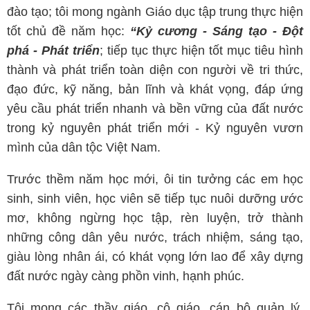
đào tạo; tôi mong ngành Giáo dục tập trung thực hiện
tốt chủ đề năm học:
“Kỷ cương - Sáng tạo - Đột
phá - Phát triển
; tiếp tục thực hiện tốt mục tiêu hình
thành và phát triển toàn diện con người về tri thức,
đạo đức, kỹ năng, bản lĩnh và khát vọng, đáp ứng
yêu cầu phát triển nhanh và bền vững của đất nước
trong kỷ nguyên phát triển mới - Kỷ nguyên vươn
mình của dân tộc Việt Nam.
Trước thềm năm học mới, ôi tin tưởng các em học
sinh, sinh viên, học viên sẽ tiếp tục nuôi dưỡng ước
mơ, không ngừng học tập, rèn luyện, trở thành
những công dân yêu nước, trách nhiệm, sáng tạo,
giàu lòng nhân ái, có khát vọng lớn lao để xây dựng
đất nước ngày càng phồn vinh, hạnh phúc.
Tôi mong các thầy giáo, cô giáo, cán bộ quản lý,